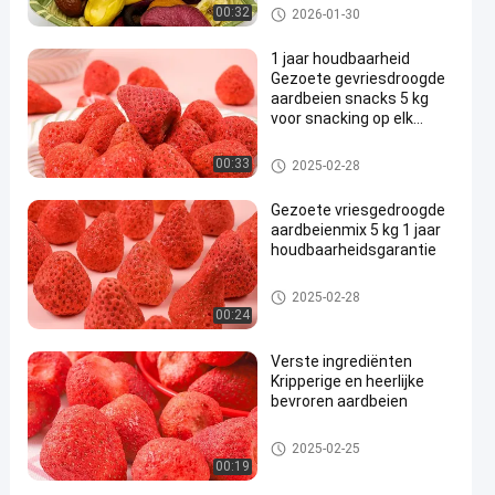
Kiwi En Taro
Fruit en groenten Snacks
00:32
2026-01-30
1 jaar houdbaarheid
Gezoete gevriesdroogde
aardbeien snacks 5 kg
voor snacking op elk
moment
Fruit en groenten Snacks
00:33
2025-02-28
Gezoete vriesgedroogde
aardbeienmix 5 kg 1 jaar
houdbaarheidsgarantie
Fruit en groenten Snacks
2025-02-28
00:24
Verste ingrediënten
Kripperige en heerlijke
bevroren aardbeien
Fruit en groenten Snacks
2025-02-25
00:19