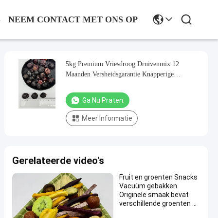
S
NEEM CONTACT MET ONS OP
5kg Premium Vriesdroog Druivenmix 12
Maanden Versheidsgarantie Knapperige
Voedingsrijke & Non-GMO Snack
Ga Nu Praten.
Meer Informatie
Gerelateerde video's
Fruit en groenten Snacks
Vacuüm gebakken
Originele smaak bevat
verschillende groenten en
fruit Okra Wortel Banana