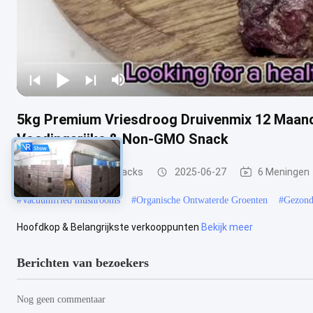
5kg Premium Vriesdroog Druivenmix 12 Maand
Voedingsrijke & Non-GMO Snack
Fruit en groenten Snacks
2025-06-27
6 Meningen
#
Vacuümfried mushrooms
#
Organische Ontwaterde Groenten
#
Gezond
Hoofdkop & Belangrijkste verkooppunten
Bekijk meer
Berichten van bezoekers
Nog geen commentaar