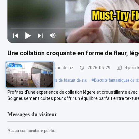
Une collation croquante en forme de fleur, lé
Casse-croûte de biscuit de riz
2026-06-29
4 point
#
Préparation de casse-croûte de biscuit de riz
#
Biscuits fantastiques de ri
Profitez d'une expérience de collation légère et croustillante avec
Soigneusement cuites pour offrir un équilibre parfait entre texture 
Messages du visiteur
Aucun commentaire public