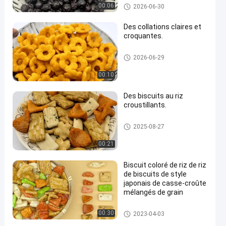
Casse-croûte de biscuit de riz
00:06
2026-06-30
Des collations claires et
croquantes.
Casse-croûte de biscuit de riz
2026-06-29
00:10
Des biscuits au riz
croustillants.
Casse-croûte de biscuit de riz
2025-08-27
00:21
Biscuit coloré de riz de riz
de biscuits de style
japonais de casse-croûte
mélangés de grain
Casse-croûte de biscuit de riz
00:30
2023-04-03