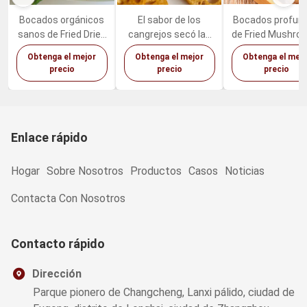
Bocados orgánicos
El sabor de los
Bocados profun
sanos de Fried Dried
cangrejos secó las
de Fried Mushro
Fruits Vegetables
legumbres de frutas
Sweet Health
Obtenga el mejor
Obtenga el mejor
Obtenga el mejo
Mixed del vacío
Lotus Root Snacks
Vegetable del
precio
precio
precio
picante
Shiitake del ace
de palma
Enlace rápido
Hogar
Sobre Nosotros
Productos
Casos
Noticias
Contacta Con Nosotros
Contacto rápido
Dirección
Parque pionero de Changcheng, Lanxi pálido, ciudad de