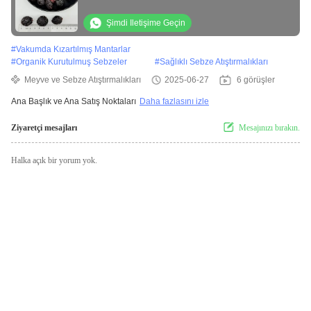
Besin Dolu ve GDO'suz Atıştırmalık
Şimdi Iletişime Geçin
#
Vakumda Kızartılmış Mantarlar
#
Organik Kurutulmuş Sebzeler
#
Sağlıklı Sebze Atıştırmalıkları
Meyve ve Sebze Atıştırmalıkları
2025-06-27
6 görüşler
Ana Başlık ve Ana Satış Noktaları
Daha fazlasını izle
Ziyaretçi mesajları
Mesajınızı bırakın.
Halka açık bir yorum yok.