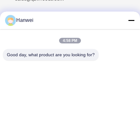
Hanwei
Onze Nieuwsbrief
4:58 PM
Meld je aan voor onze nieuwsbrief voor kortingen en meer.
Good day, what product are you looking for?
Neem Contact Met Ons Op
Privacybeleid
|
Sitemap