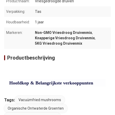
Productnaam:
Vriesgedroogde druiven
Verpakking:
Tas
Houdbaarheid:
1 jaar
Markeren:
Non-GMO Vriesdroog Druivenmix
,
Knapperige Vriesdroog Druivenmix
,
5KG Vriesdroog Druivenmix
Productbeschrijving
Hoofdkop & Belangrijkste verkooppunten
Tags:
Vacuümfried mushrooms
Organische Ontwaterde Groenten