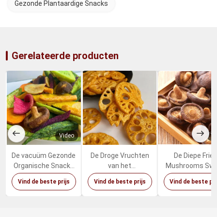
Gezonde Plantaardige Snacks
Gerelateerde producten
Video
Vi
De vacuüm Gezonde
De Droge Vruchten
De Diepe Frie
Organische Snacks
van het
Mushrooms Sw
van Fried Dried
rivierkreeftenaroma
Healthy Vegeta
Vind de beste prijs
Vind de beste prijs
Vind de beste pri
Fruits Vegetables
Groenten Kruidige
Snacks van
Mixed
Lotus Root Snacks
palmolieshiita