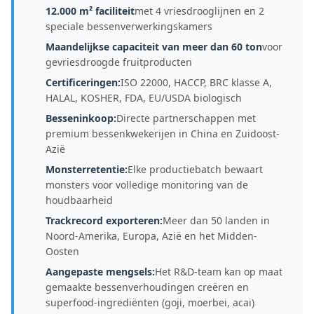
12.000 m² faciliteit
met 4 vriesdrooglijnen en 2
speciale bessenverwerkingskamers
Maandelijkse capaciteit van meer dan 60 ton
voor
gevriesdroogde fruitproducten
Certificeringen:
ISO 22000, HACCP, BRC klasse A,
HALAL, KOSHER, FDA, EU/USDA biologisch
Besseninkoop:
Directe partnerschappen met
premium bessenkwekerijen in China en Zuidoost-
Azië
Monsterretentie:
Elke productiebatch bewaart
monsters voor volledige monitoring van de
houdbaarheid
Trackrecord exporteren:
Meer dan 50 landen in
Noord-Amerika, Europa, Azië en het Midden-
Oosten
Aangepaste mengsels:
Het R&D-team kan op maat
gemaakte bessenverhoudingen creëren en
superfood-ingrediënten (goji, moerbei, acai)