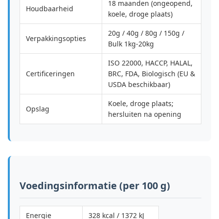
18 maanden (ongeopend,
Houdbaarheid
koele, droge plaats)
20g / 40g / 80g / 150g /
Verpakkingsopties
Bulk 1kg-20kg
ISO 22000, HACCP, HALAL,
Certificeringen
BRC, FDA, Biologisch (EU &
USDA beschikbaar)
Koele, droge plaats;
Opslag
hersluiten na opening
Voedingsinformatie (per 100 g)
Energie
328 kcal / 1372 kJ