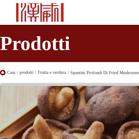
Prodotti
Casa
/
prodotti
/
Frutta e verdura
/
Spuntini Profondi Di Fried Mushrooms