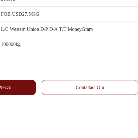
FOB USD27.5/KG
L/C Western Union D/P D/A T/T MoneyGram
100000kg
 Prezzo
Contattaci Ora