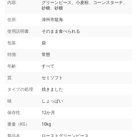
内容:
グリーンピース、小麦粉、コーンスターチ、
砂糖、砂糖
住所:
漳州市龍海
使用説明書:
そのまま食べられる
包装:
袋
特徴:
常態
年齢:
すべて
質:
セミソフト
タイプの処理:
焼きました
味:
しょっぱい
保存性:
12か月
重量（KG）:
10kg
製品名:
ローストグリーンピース