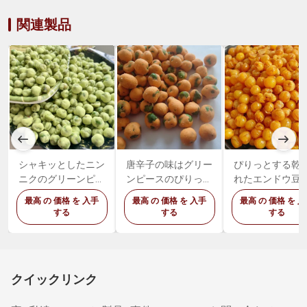
関連製品
シャキッとしたニン
唐辛子の味はグリー
ぴりっとする乾
ニクのグリーンピー
ンピースのぴりっと
れたエンドウ豆
スの軽食のマスター
する上塗を施してあ
色エンドウ豆を
最高 の 価格 を 入手
最高 の 価格 を 入手
最高 の 価格 を 
ドは焼かれたエンド
る緑の割れたエンド
たグリーンピー
する
する
する
ウ豆の軽食を味わう
ウ豆を焼いた
軽食の歯応えが
好みをチリ パウ
クイックリンク