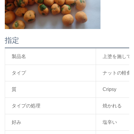
指定
製品名
上塗を施して
タイプ
ナットの軽食
質
Cripsy
タイプの処理
焼かれる
好み
塩辛い