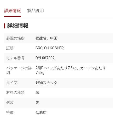
詳細情報
製品説明
詳細情報
起源の場所:
福建省、中国
証明:
BRC, OU KOSHER
モデル番号:
DYL067302
パッケージの詳
2層Peバッグあたり7.5kg、カートンあたり
細:
7.5kg
タイプ:
穀物スナック
材料の種類:
米
包装:
袋
特徴:
低脂肪