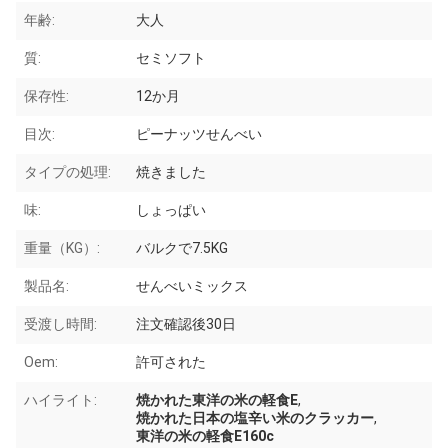
年齢:
大人
質:
セミソフト
保存性:
12か月
目次:
ピーナッツせんべい
タイプの処理:
焼きました
味:
しょっぱい
重量（KG）:
バルクで7.5KG
製品名:
せんべいミックス
受渡し時間:
注文確認後30日
Oem:
許可された
ハイライト:
焼かれた東洋の米の軽食E
,
焼かれた日本の塩辛い米のクラッカー
,
東洋の米の軽食E160c