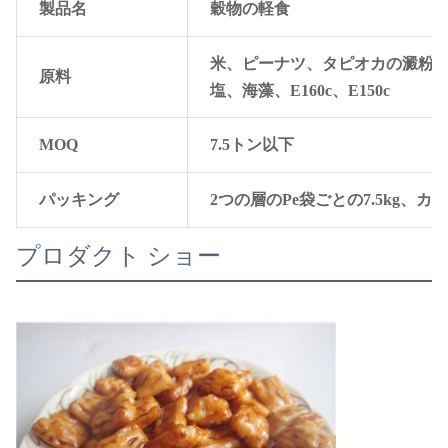
製品名
穀物の軽食
米、ピーナツ、タピオカの澱粉、
原料
塩、海藻、E160c、E150c
MOQ
7.5トン以下
パッキング
2つの層のPe袋ごとの7.5kg、カー
プロダクト ショー