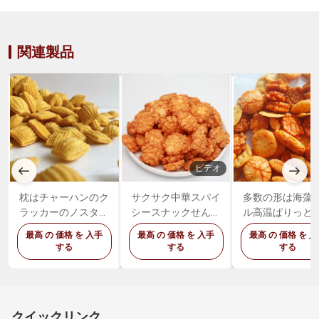
関連製品
ビデオ
枕はチャーハンのク
サクサク中華スパイ
多数の形は海藻
ラッカーのノスタル
シースナックせんべ
ル高温ぱりっと
ジックによって吹か
いせんべいスナック
ぴりっとするビ
最高 の 価格 を 入手
最高 の 価格 を 入手
最高 の 価格 を 
れたぴりっとするエ
ットを揚げた
する
する
する
ビの破片を形づけた
クイックリンク