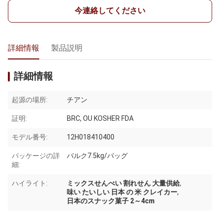
今連絡してください
詳細情報
製品説明
詳細情報
起源の場所:
チアン
証明:
BRC, OU KOSHER FDA
モデル番号:
12H018410400
パッケージの詳
バルク7.5kg/バッグ
細:
ハイライト:
ミックスせんべい 割れせん 大量供給
,
味い たいしい 日本 の 米 クレイカー
,
日本のスナック菓子 2～4cm