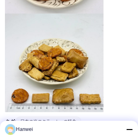
タグ:
日本の米のクラッカーの軽食
Hanwei
日本の混合されたクラッカー