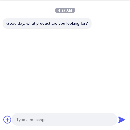
日本の揚げられていたクラッカー
4:27 AM
Good day, what product are you looking for?
関連製品
タピオカの澱粉の日
日本製の四角形の揚
柿の種は日本の
本語は米のクラッカ
げ米クレーキ
クラッカーを焼
ーの多彩な混合され
康なナットの軽
最高 の 価格 を 入手
最高 の 価格 を 入手
最高 の 価格 を 
た低脂肪を混合した
形づけた
する
する
する