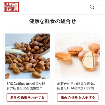
健康な軽食の組合せ
BRC Cetificateの健康な軽
赤茶色の貝の健康な軽食の
食の組合せの有機性塩辛い
組合せOEMの大きい穀物の
焼かれた松の実
乾燥した焼かれたナット
最高 の 価格 を 入手 する
最高 の 価格 を 入手 する