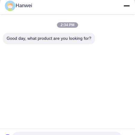
Hanwei
私たちのニュースレター
2:34 PM
割引など、お得な情報をお届けするニュースレターにご登録くだ
Good day, what product are you looking for?
さい。
お問い合わせ
プライバシーポリシー
|
地図
中国 良好 品質 米のクラッカーの軽食 サプライヤー。Copyright © 2023-2026