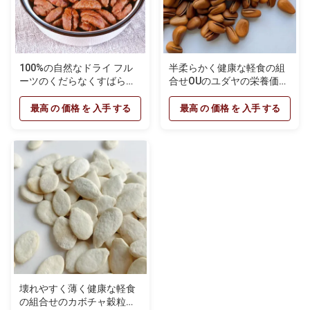
100%の自然なドライ フル
半柔らかく健康な軽食の組
ーツのくだらなくすばらし
合せOUのユダヤの栄養価が
い好みのクルミの健康な軽
高い有機性松の実
食
最高 の 価格 を 入手 する
最高 の 価格 を 入手 する
壊れやすく薄く健康な軽食
の組合せのカボチャ穀粒の