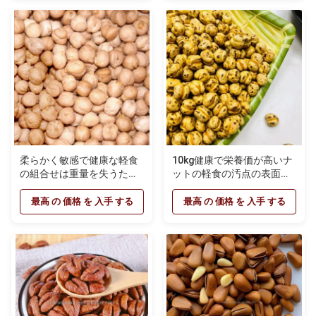
柔らかく敏感で健康な軽食
10kg健康で栄養価が高いナ
の組合せは重量を失うため
ットの軽食の汚点の表面の
にひよこ豆を揚げた
焼かれたひよこ豆の軽食
最高 の 価格 を 入手 する
最高 の 価格 を 入手 する