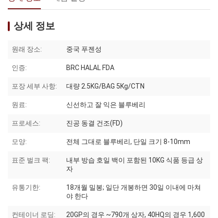
상세 정보
원래 장소:
중국 푸젠성
인증:
BRC HALAL FDA
포장 세부 사항:
대량 2.5KG/BAG 5Kg/CTN
원료:
신선하고 잘 익은 블루베리
프로세스:
진공 동결 건조(FD)
모양:
전체 그대로 블루베리, 단일 크기 8-10mm
표준 벌크 팩:
내부 방습 호일 백이 포함된 10KG 식품 등급 상
자
유통기한:
18개월 밀봉; 일단 개봉하면 30일 이내에 마쳐
야 한다
컨테이너 로딩:
20GP의 경우 ~790개 상자, 40HQ의 경우 1,600