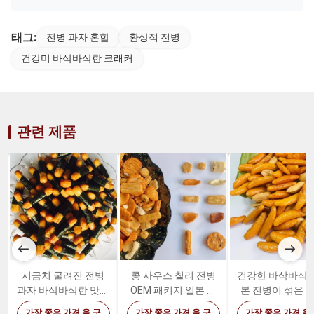
태그:
전병 과자 혼합
환상적 전병
건강미 바삭바삭한 크래커
관련 제품
시금치 굴려진 전병
콩 사우스 칠리 전병
건강한 바삭바삭한
과자 바삭바삭한 맛있
OEM 패키지 일본 비
본 전병이 섞은 
는 팽화미 과자
빔밥 크래커
고추를 넣은 저민
가장 좋은 가격 을 구
가장 좋은 가격 을 구
가장 좋은 가격 을