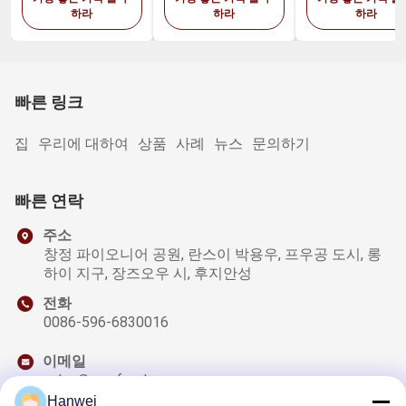
기와 강낭콩 스튜
하라
하라
하라
미 전병 간식
빠른 링크
집
우리에 대하여
상품
사례
뉴스
문의하기
빠른 연락
주소
창정 파이오니어 공원, 란스이 박용우, 프우공 도시, 롱
하이 지구, 장즈오우 시, 후지안성
전화
0086-596-6830016
이메일
sales@qzwfoods.com
Hanwei