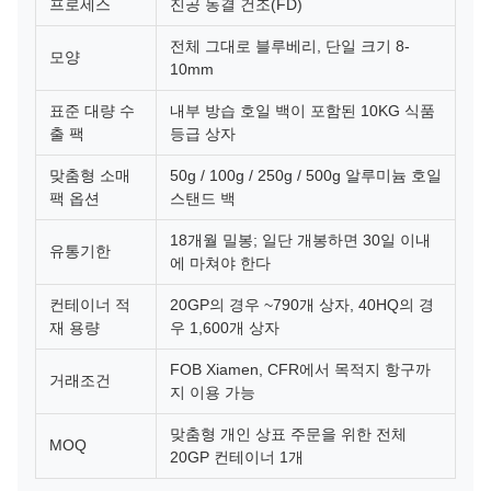
프로세스
진공 동결 건조(FD)
전체 그대로 블루베리, 단일 크기 8-
모양
10mm
표준 대량 수
내부 방습 호일 백이 포함된 10KG 식품
출 팩
등급 상자
맞춤형 소매
50g / 100g / 250g / 500g 알루미늄 호일
팩 옵션
스탠드 백
18개월 밀봉; 일단 개봉하면 30일 이내
유통기한
에 마쳐야 한다
컨테이너 적
20GP의 경우 ~790개 상자, 40HQ의 경
재 용량
우 1,600개 상자
FOB Xiamen, CFR에서 목적지 항구까
거래조건
지 이용 가능
맞춤형 개인 상표 주문을 위한 전체
MOQ
20GP 컨테이너 1개