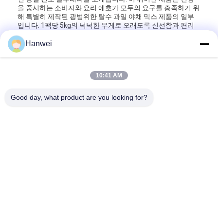
을 중시하는 소비자와 요리 애호가 모두의 요구를 충족하기 위
해 특별히 제작된 광범위한 탈수 과일 야채 믹스 제품의 일부
입니다. 1팩당 5kg의 넉넉한 무게로 오래도록 신선함과 편리
함을 느낄 수 있도록 디자인된 제품으로 상업용 및 개인용으로
사용하기 적합한 제품입니다.
Hanwei
당사의 동결 건조 블루베리는 1년의 놀라운 유통기한을 자랑
하므로, 신선한 과일의 일반적인 신선 기간을 훨씬 뛰어넘어
10:41 AM
이 베리의 자연스러운 단맛과 영양적 이점을 즐길 수 있습니
다. 고급 동결건조 공정을 통해 블루베리에서 발견되는 필수
비타민, 미네랄, 항산화제를 보존하는 동시에 생생한 색상과
Good day, what product are you looking for?
맛을 유지합니다. 따라서 베이킹, 요리, 스낵, 말린 과일 및 야채
믹스 창작에 풍미를 더하는 등 다양한 응용 분야에 탁월한 재
료가 됩니다.
이 제품의 신뢰할 수 있는 제조업체인 Fujian Hanwei Foods
Co., Ltd는 품질과 식품 안전에 대한 헌신으로 유명합니다. 최
첨단 기술과 엄격한 품질 관리 조치를 활용하여 모든 동결건조
블루베리 배치가 최고 기준을 충족하는지 확인합니다. 이 블루
베리를 건조 과일 야채 믹스에 넣거나 개별적으로 사용하든 제
품의 순도, 맛 및 영양가에 대해 확신을 가질 수 있습니다.
동결 건조 블루베리의 다용도성은 더 넓은 탈수 과일 야채 믹
스 품목 카테고리 내에서 탁월한 선택이 됩니다. 쉽게 수분을
보충하거나 포장에서 바로 꺼내 바삭바삭하고 맛있는 스낵으