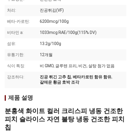
처리:
진공튀김(VF)
베타-카로틴:
6200mcg/100g
비타민 a:
1033mcg RAE/100g(115% DV)
섬유:
13.2g/100g
유통기한:
12개월
식이 특징:
비 GMO, 글루텐 프리, 비건, 설탕 첨가 없음
강조하다:
진공 튀긴 고추 칩
,
베타카로틴 함유 함유
,
갈매운 황금 호박 조각
제품 설명
분홍색 화이트 컬러 크리스피 냉동 건조한
피치 슬라이스 자연 불탕 냉동 건조한 피치
칩