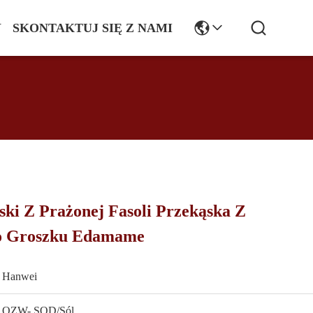
Y
SKONTAKTUJ SIĘ Z NAMI
ski Z Prażonej Fasoli Przekąska Z
go Groszku Edamame
Hanwei
QZW- SQD/Sól