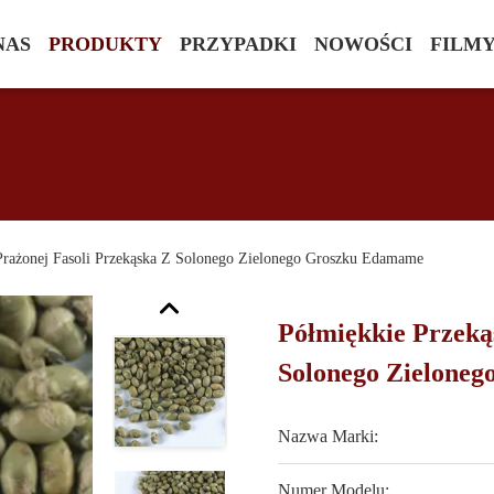
NAS
PRODUKTY
PRZYPADKI
NOWOŚCI
FILM
Prażonej Fasoli Przekąska Z Solonego Zielonego Groszku Edamame
Półmiękkie Przeką
Solonego Zielone
Nazwa Marki:
Numer Modelu: