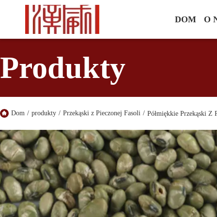
DOM
O 
Produkty
Dom
/
produkty
/
Przekąski z Pieczonej Fasoli
/
Półmiękkie Przekąski Z 