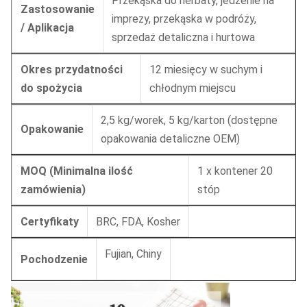
Przekąska do herbaty, jedzenie na
Zastosowanie
imprezy, przekąska w podróży,
/ Aplikacja
sprzedaż detaliczna i hurtowa
Okres przydatności
12 miesięcy w suchym i
do spożycia
chłodnym miejscu
2,5 kg/worek, 5 kg/karton (dostępne
Opakowanie
opakowania detaliczne OEM)
MOQ (Minimalna ilość
1 x kontener 20
zamówienia)
stóp
Certyfikaty
BRC, FDA, Kosher
Fujian, Chiny
Pochodzenie