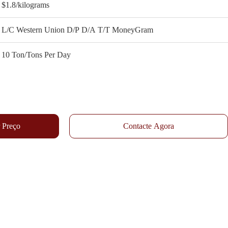
$1.8/kilograms
L/C Western Union D/P D/A T/T MoneyGram
10 Ton/Tons Per Day
 Preço
Contacte Agora