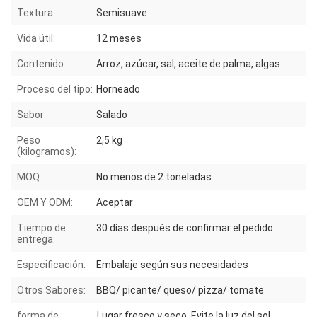
Textura:
Semisuave
Vida útil:
12 meses
Contenido:
Arroz, azúcar, sal, aceite de palma, algas
Proceso del tipo:
Horneado
Sabor:
Salado
Peso
2,5 kg
(kilogramos):
MOQ:
No menos de 2 toneladas
OEM Y ODM:
Aceptar
Tiempo de
30 días después de confirmar el pedido
entrega:
Especificación:
Embalaje según sus necesidades
Otros Sabores:
BBQ/ picante/ queso/ pizza/ tomate
forma de
Lugar fresco y seco. Evite la luz del sol