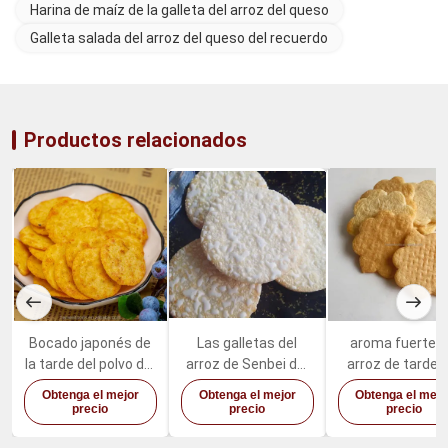
Harina de maíz de la galleta del arroz del queso
Galleta salada del arroz del queso del recuerdo
Productos relacionados
Bocado japonés de
Las galletas del
aroma fuerte d
la tarde del polvo del
arroz de Senbei del
arroz de tarde d
queso de los
sabor del Sweety
OU de la torta 
Obtenga el mejor
Obtenga el mejor
Obtenga el mejo
bocados de la
cortaron la torta de
arroz del cama
precio
precio
precio
galleta del arroz de
arroz blanca como
200g del boca
la harina de trigo
la nieve de la galleta
KOSHER del t