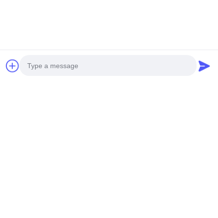
Photo
Video Call
Audio Call
Las etiquetas:
Mezcla del bocado de la galleta del arroz
Galletas fantásticas del arroz
Galletas curruscantes del arroz