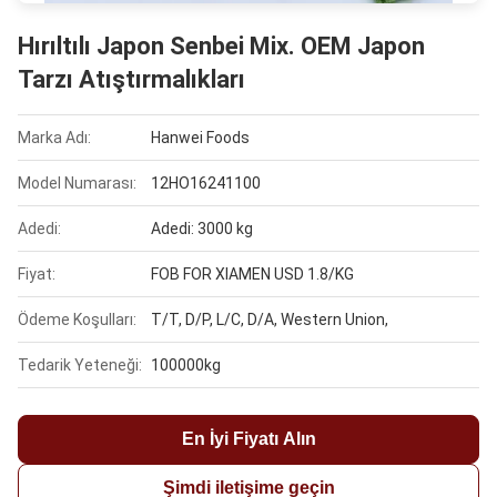
Hırıltılı Japon Senbei Mix. OEM Japon
Tarzı Atıştırmalıkları
Marka Adı:
Hanwei Foods
Model Numarası:
12HO16241100
Adedi:
Adedi: 3000 kg
Fiyat:
FOB FOR XIAMEN USD 1.8/KG
Ödeme Koşulları:
T/T, D/P, L/C, D/A, Western Union,
Tedarik Yeteneği:
100000kg
En İyi Fiyatı Alın
Şimdi iletişime geçin