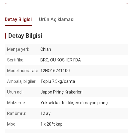
Detay Bilgisi
Ürün Açıklaması
Detay Bilgisi
Menşe yeri:
Chian
Sertifika:
BRC, OU KOSHER FDA
Model numarası:
12HO16241100
Ambalaj bilgileri:
Toplu 7.5kg/çanta
Ürün adı:
Japon Pirinç Krakerleri
Malzeme:
Yüksek kaliteli klişen olmayan pirinç
Raf ömrü:
12 ay
Moq:
1 x 20ft kap