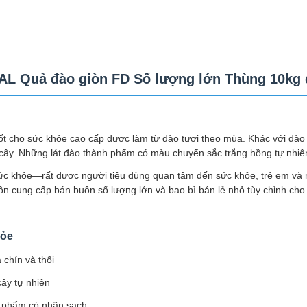
L Quả đào giòn FD Số lượng lớn Thùng 10kg 
 tốt cho sức khỏe cao cấp được làm từ đào tươi theo mùa. Khác với đà
cây. Những lát đào thành phẩm có màu chuyển sắc trắng hồng tự nhiên,
sức khỏe—rất được người tiêu dùng quan tâm đến sức khỏe, trẻ em và
n cung cấp bán buôn số lượng lớn và bao bì bán lẻ nhỏ tùy chỉnh cho c
hỏe
 chín và thối
cây tự nhiên
n phẩm có nhãn sạch