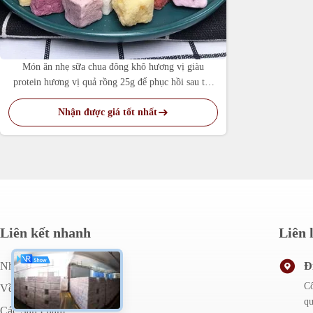
Món ăn nhẹ sữa chua đông khô hương vị giàu
protein hương vị quả rồng 25g để phục hồi sau tập
luyện"
Nhận được giá tốt nhất
Liên kết nhanh
Liên 
Nhà
Đ
Cô
Về Chúng Tôi
qu
Các Sản Phẩm