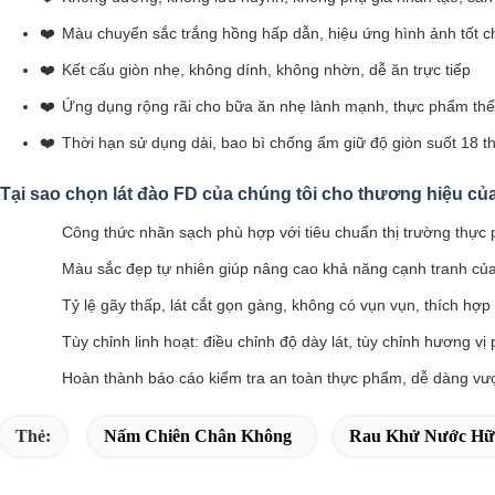
Màu chuyển sắc trắng hồng hấp dẫn, hiệu ứng hình ảnh tốt ch
Kết cấu giòn nhẹ, không dính, không nhờn, dễ ăn trực tiếp
Ứng dụng rộng rãi cho bữa ăn nhẹ lành mạnh, thực phẩm thể 
Thời hạn sử dụng dài, bao bì chống ẩm giữ độ giòn suốt 18 t
Tại sao chọn lát đào FD của chúng tôi cho thương hiệu củ
Công thức nhãn sạch phù hợp với tiêu chuẩn thị trường thự
Màu sắc đẹp tự nhiên giúp nâng cao khả năng cạnh tranh của 
Tỷ lệ gãy thấp, lát cắt gọn gàng, không có vụn vụn, thích hợp
Tùy chỉnh linh hoạt: điều chỉnh độ dày lát, tùy chỉnh hương vị
Hoàn thành báo cáo kiểm tra an toàn thực phẩm, dễ dàng vượ
Thẻ:
Nấm Chiên Chân Không
Rau Khử Nước Hữ