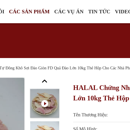
ÔI
CÁC SẢN PHẨM
CÁC VỤ ÁN
TIN TỨC
VIDE
ự Đông Khô Sợi Đào Giòn FD Quả Đào Lớn 10kg Thẻ Hộp Cho Các Nhà Ph
HALAL Chứng Nhậ
Lớn 10kg Thẻ Hộp
Tên Thương Hiệu:
Số Mô Hình: