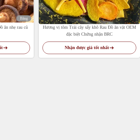
Băng
hình
ồ ăn nhẹ rau củ
Hương vị tôm Trái cây sấy khô Rau Đồ ăn vặt OEM
đặc biệt Chứng nhận BRC
ất
Nhận được giá tốt nhất