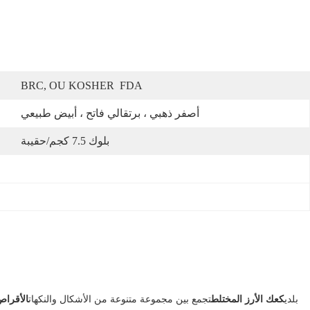
BRC, OU KOSHER  FDA
أصفر ذهبي ، برتقالي فاتح ، أبيض طبيعي
بلوك 7.5 كجم/حقيبة
بلدي
كعك الأرز المختلط
تجمع بين مجموعة متنوعة من الأشكال والنكهات
الأقراص