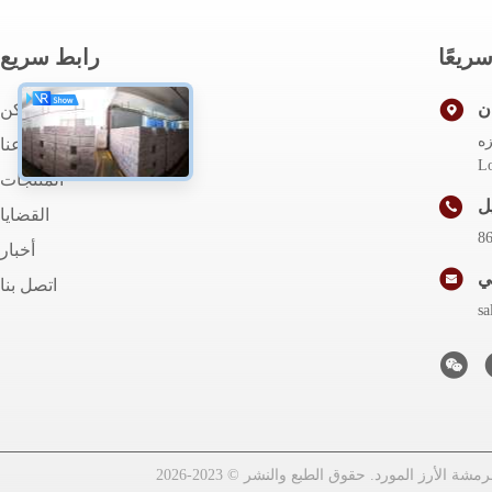
ريعًا
رابط سريع
ن
مسكن
C ، مدينة Fugong ، منطقة
معلومات عنا
المنتجات
ل
القضايا
8
أخبار
ي
اتصل بنا
s