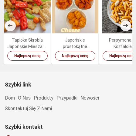
Tapioka Skrobia
Japońskie
Persymona 
Japońskie Mieszane
prostokątne
Kształcie
Krakersy Ryżowe
smażone
Japońskich
Najlepszą cenę
Najlepszą cenę
Najlepszą cenę
Kolorowe Mieszane
ciasteczka ryżowe
Krakersów
Niskotłuszczowe
Ryżowych Piecz
Zdrowa Orzech
Przekąska
Szybki link
Dom
O Nas
Produkty
Przypadki
Nowości
Skontaktuj Się Z Nami
Szybki kontakt