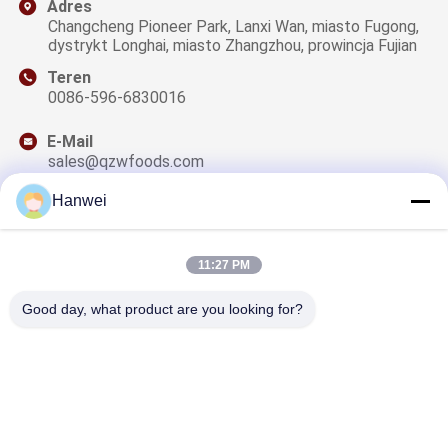
Adres
Changcheng Pioneer Park, Lanxi Wan, miasto Fugong,
dystrykt Longhai, miasto Zhangzhou, prowincja Fujian
Teren
0086-596-6830016
E-Mail
sales@qzwfoods.com
Hanwei
11:27 PM
Nasz Newsletter
Zapisz się do naszego biuletynu z rabatami i innymi
Good day, what product are you looking for?
informacjami.