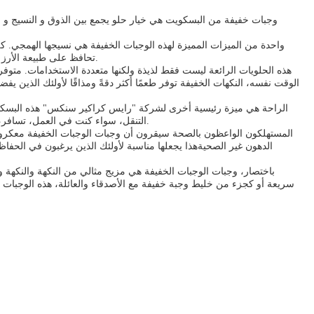
وجبات خفيفة من البسكويت هي خيار حلو يجمع بين الذوق و النسيج و 
واحدة من الميزات المميزة لهذه الوجبات الخفيفة هي نسيجها الهمجي. كل
تحافظ على طبيعة الأرز الخفيفة والهوائية مع الحفاظ على أنه لا يزال هشهذا يجعلهم خياراً مثالياً لأي شخص يحب القليل من العض في وجباتهم الخفيفة دون ثقل البسكويت التقليدية.
هذه الحلويات الرائعة ليست فقط لذيذة ولكنها متعددة الاستخدامات. متوف
الوقت نفسه، النكهات الخفيفة توفر طعمًا أكثر دقةً ومذاقًا لأولئك الذين ي
الراحة هي ميزة رئيسية أخرى لشركة "رايس كراكير سنكس" هذه البسكويت 
التنقل، سواء كنت في العمل، تسافر، أو مجرد الاسترخاء في المنزل.طبيعة هذه الوجبات الخفيفة سهلة الأكل تعني أنها تناسب بسهولة مع أنماط الحياة المزدحمة دون المساس بالطعم أو الجودة.
المستهلكون الواعظون بالصحة سيقرون أن وجبات الوجبات الخفيفة معكرونة
الدهون غير الصحيةهذا يجعلها مناسبة لأولئك الذين يرغبون في الحفاظ ع
باختصار، وجبات الوجبات الخفيفة هي مزيج مثالي من النكهة والنكهة وال
سريعة أو كجزء من خليط وجبة خفيفة مع الأصدقاء والعائلة، هذه الوجبات ال