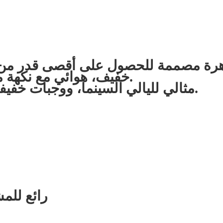
رة مصممة للحصول على أقصى قدر من ا
خفيف، هوائي مع نكهة محمصة عميقة التي تجعلك تعود للمزيد.
مثالي لليالي السينما، ووجبات خفيفة في المكتب، أو مشاركة مع الأصدقاء.
رائع للم