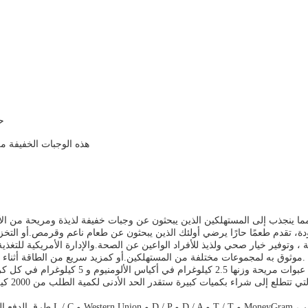
ح
هذه الوجبات الخفيفة من
دة، تقدم طعمًا حارًا يرضي أولئك الذين يبحثون عن طعام ناعم وقرمص.أو التخزين
 ، وتوفير خيار صحي ولذيذ للأفراد الواعين عن الصحة.والإدارة الأمريكية للتغذية
موثوق به لمجموعات مختلفة من المستهلكين.أو كمزيد سريع من الطاقة أثناء الأنشطة في الهواء الطلق مثل المشي لمسافات طويلة أو الأحداث الرياضية.
تقدم شركة هانوي للأطعمة هذه الوجبات الخفيفة 