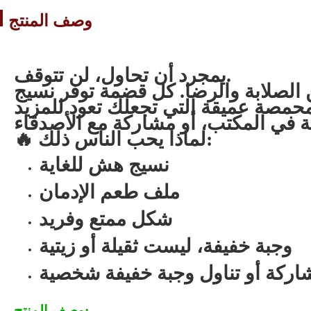
وصف المنتج
بمجرد أن تحاول، لن تتوقف.
لصلابة والرضا. كل قضمة توفر نسيج
🔥 لماذا يحب الناس ذلك:
نسيج هش للغاية
ملف طعم الإدمان
شكل ممتع وفريد
وجبة خفيفة، ليست ثقيلة أو زيتية
شاركة أو تناول وجبة خفيفة شخصية
وصف المنتج: