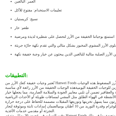
العمر: البالغين
تعليمات الاستخدام: مفتوح للأكل
نسيج: كريستيان
طعم: حار
استمتع بوجباتنا الخفيفة من الأرز لتحصل على شطيرة لذيذة ومرضية
لوى الأرز المشوي المخبوز بشكل مثالي والتي تقدم نكهة حارّة جريئة
 الأرز الصلبة مثالية للبالغين الذين يبحثون عن خيار وجبة خفيفة نكهة
التطبيقات:
تُعتبر وجبات خفيفة كعك الأرز من Hanwei Foods خيارًا مثاليًا لمجموعة واسعة من المناسبات والسيناريوهات التطبيقية ، مما ينجذب إلى المستهلكين الذين يبحثون عن وجبات خفيفة لذيذة ومريحة من الأرز المضغوط.هذه الوجبات
 للوجبات الخفيفة اليوميةهذه الوجبات الخفيفة من الأرز رائعة لأي مناسبة
 والعقاقير تضمن أن تلبي معايير الجودة والسلامة الصارمة، مما يجعلها خيار
من المفرقعات الأرزية في عبوات مريحة وزنها 2.5 كيلوغرام في أكياس الألومنيوم و 5 كيلوغرام في كل كرتون مما يسهل تخزينها وتوزيعها.المقبلات مصممة للحفاظ على درجة حرارة
طبيعية، مما يضيف إلى مدى عمليتها في ظروف تخزين مختلفة.الشركات التي تتطلع إلى شراء بكميات كبيرة ستقدر الحد الأدنى لكمية الطلب من 2000 كيلوغرام وقدرة التوريد من 10 أطنان يوميالضمان إمدادات ثابتة وموثوقة لتجار
التجزئة أو مقدمي خدمات الأغذية.
وقت التسليم في غضون 30 يومًا ، وتدعم Hanwei Foods طرق الدفع المتعددة بما في ذلك L / C و Western Union و D / P و D / A و T / T و MoneyGram ، مما يوفر المرونة للمشترين الدوليين.السعر بـ 1 دولار.8 لكل كيلوغرام، توفر