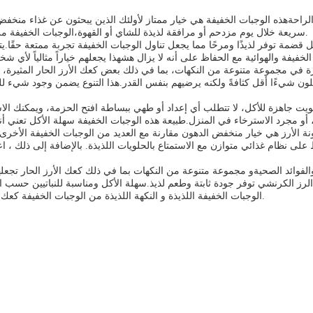
الراحةهذه الوجبات الخفيفة هي خيار ممتاز لأولئك الذين يبحثون عن غذاء م
سريعة خلال يوم مزدحم أو مرافقة لذيذة للشاي أو القهوة،الوجبات الخفيفة من كعك الأرز تقدم الحل المثالي مع نسيجها المرضي ونكهاتها المثيرة للاهتمام.
 قضمة توفر لذيذًا ومرحًا مما يجعل تناول الوجبات الخفيفة تجربة ممتعة حقًا.
رة في مجموعة متنوعة من النكهات، بما في ذلك بعض كعك الأرز الحار المثيرة، 
فضلون شيءًا أقل كثافةً ولكنه يرضيهم بنفس القدر.هذا التنوع يضمن وجود شيء لل
جاهزة للأكل، لا تتطلب أي إعداد أو طهي ببساطة افتح الحزمة، ويمكنك الاست
 الأرز هي خيار منخفض الدهون مقارنة مع العديد من الوجبات الخفيفة الأخرى.
لى نظام غذائي متوازن مع الاستمتاع بالحلويات اللذيذة. بالإضافة إلى ذلك ، اعت
فوائد الصحيةو مجموعة متنوعة من النكهات بما في ذلك كعك الأرز الحار تجعلها خ
رز الكرنشي توفر جودة ثابتة وطعم لذيذ.سهلة الأكل ومناسبة للنباتيين حسب ال
الوجبات الخفيفة اللذيذة و النكهة اللذيذة من الوجبات الخفيفة كعك الأرز ، وجعلهم تناول الوجبات الخفيفة الذهاب إلى البسكويت في أي مناسبة.