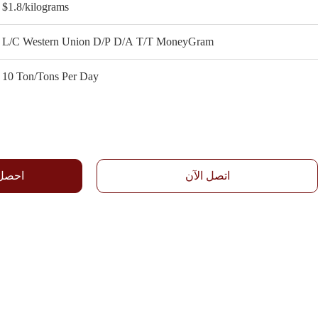
$1.8/kilograms
L/C Western Union D/P D/A T/T MoneyGram
10 Ton/Tons Per Day
اتصل الآن
احصل