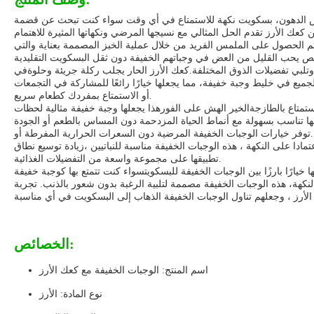
نخفض الدهون، بسكويت نكهة للاستمتاع في أي وقت سواء كنت تبحث عن قضمة
يتم الحصول على الملمس الفريد من خلال عملية الخبز المصممة بعناية والتي
وتلبي تفضيلات الذوق المختلفة.كعك الأرز الحار يجلب ركلة جريئة وحلوةفي
جميع في خليط وجبة خفيفة، مما يجعلها خيارًا رائعًا للمشاركة في التجمعات
أو الاستمتاع بمفردك كطعام سريع.
متاع بالطازجةالخير الهش على الفورهذا يجعلها وجبة خفيفة مثالية لحظات
توفر خيارات الوجبات الخفيفة المرضية دون السعرات الحرارية المفرطة أو
مادا على النكهة ، هذه الوجبات الخفيفة مناسبة للنباتيين ،زيادة توسيع نطاق
تطبيقها على مجموعة واسعة من التفضيلات الغذائية.
يارًا بارزًا بين الوجبات الخفيفة للبسكويتسواء كنت تتمتع بها كوجبة خفيفة
نكهة، هذه الوجبات الخفيفة مصممة لتلبية الرغبة بدون شعور بالذنب. تجربة
الخصائص:
اسم المنتج: الوجبات الخفيفة مع كعك الأرز
نوع المادة: الأرز