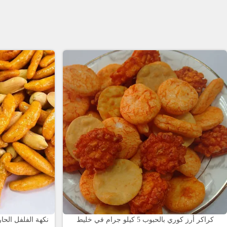
كراكر أرز كوري بالحبوب 5 كيلو جرام في خليط
نكهة الفلفل الح