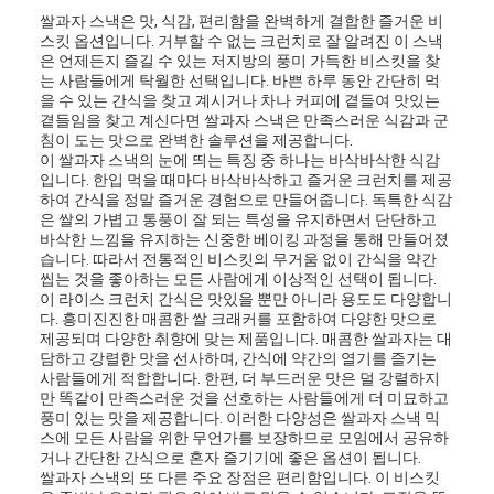
쌀과자 스낵은 맛, 식감, 편리함을 완벽하게 결합한 즐거운 비
스킷 옵션입니다. 거부할 수 없는 크런치로 잘 알려진 이 스낵
은 언제든지 즐길 수 있는 저지방의 풍미 가득한 비스킷을 찾
는 사람들에게 탁월한 선택입니다. 바쁜 하루 동안 간단히 먹
을 수 있는 간식을 찾고 계시거나 차나 커피에 곁들여 맛있는
곁들임을 찾고 계신다면 쌀과자 스낵은 만족스러운 식감과 군
침이 도는 맛으로 완벽한 솔루션을 제공합니다.
이 쌀과자 스낵의 눈에 띄는 특징 중 하나는 바삭바삭한 식감
입니다. 한입 먹을 때마다 바삭바삭하고 즐거운 크런치를 제공
하여 간식을 정말 즐거운 경험으로 만들어줍니다. 독특한 식감
은 쌀의 가볍고 통풍이 잘 되는 특성을 유지하면서 단단하고
바삭한 느낌을 유지하는 신중한 베이킹 과정을 통해 만들어졌
습니다. 따라서 전통적인 비스킷의 무거움 없이 간식을 약간
씹는 것을 좋아하는 모든 사람에게 이상적인 선택이 됩니다.
이 라이스 크런치 간식은 맛있을 뿐만 아니라 용도도 다양합니
다. 흥미진진한 매콤한 쌀 크래커를 포함하여 다양한 맛으로
제공되며 다양한 취향에 맞는 제품입니다. 매콤한 쌀과자는 대
담하고 강렬한 맛을 선사하며, 간식에 약간의 열기를 즐기는
사람들에게 적합합니다. 한편, 더 부드러운 맛은 덜 강렬하지
만 똑같이 만족스러운 것을 선호하는 사람들에게 더 미묘하고
풍미 있는 맛을 제공합니다. 이러한 다양성은 쌀과자 스낵 믹
스에 모든 사람을 위한 무언가를 보장하므로 모임에서 공유하
거나 간단한 간식으로 혼자 즐기기에 좋은 옵션이 됩니다.
쌀과자 스낵의 또 다른 주요 장점은 편리함입니다. 이 비스킷