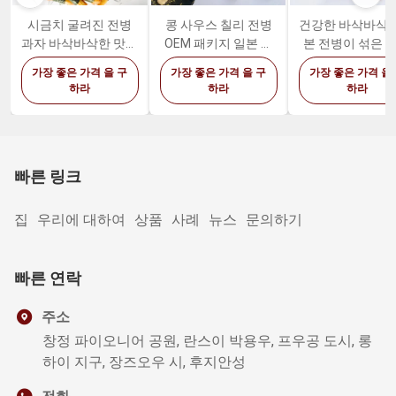
시금치 굴려진 전병
콩 사우스 칠리 전병
건강한 바삭바삭한
과자 바삭바삭한 맛있
OEM 패키지 일본 비
본 전병이 섞은 
는 팽화미 과자
빔밥 크래커
고추를 넣은 저민
가장 좋은 가격 을 구
가장 좋은 가격 을 구
가장 좋은 가격 을
기와 강낭콩 스튜
하라
하라
하라
미 전병 간식
빠른 링크
집
우리에 대하여
상품
사례
뉴스
문의하기
빠른 연락
주소
창정 파이오니어 공원, 란스이 박용우, 프우공 도시, 롱
하이 지구, 장즈오우 시, 후지안성