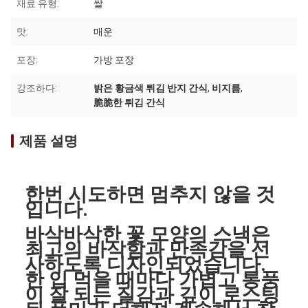
재료 유형:
쌀
맛:
매운
포장:
가방 포장
강조하다:
밝은 황금색 튀김 반지 간식
,
비지름
,
脆脆한 튀김 간식
제품 설명
한번 시도하면 멈추지 않을 것
입니다.
바삭바삭한 꽃 모양의 스낵은
최고의 바삭함과 만족감을 선
사하도록 디자인되었습니다.
한 입 먹을 때마다 가볍고 통풍
이 잘 되는 질감과 깊이 로스팅