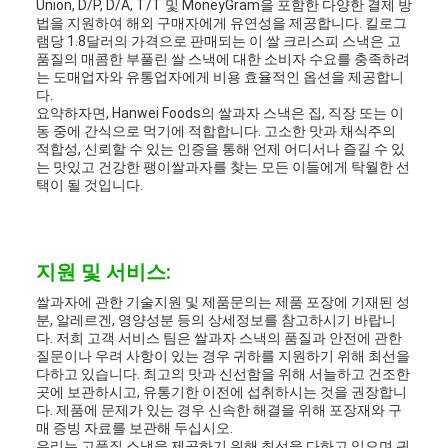
Union, D/P, D/A, T/T 및 MoneyGram을 포함한 다양한 결제 방
법을 지원하여 해외 구매자에게 유연성을 제공합니다. 킬로그
램당 1.8달러의 가격으로 판매되는 이 쌀 크리스피 스낵은 고
품질의 매콤한 부풀린 쌀 스낵에 대한 소비자 수요를 충족하려
는 도매업자와 유통업자에게 비용 효율적인 옵션을 제공합니
다.
요약하자면, Hanwei Foods의 쌀과자 스낵은 집, 직장 또는 이
동 중에 간식으로 먹기에 적합합니다. 고소한 맛과 채식주의
적합성, 신뢰할 수 있는 인증을 통해 언제 어디서나 즐길 수 있
는 맛있고 건강한 팽이쌀과자를 찾는 모든 이들에게 탁월한 선
택이 될 것입니다.
지원 및 서비스:
쌀과자에 관한 기술지원 및 제품문의는 제품 포장에 기재된 성
분, 알레르겐, 영양성분 등의 상세정보를 참고하시기 바랍니
다. 저희 고객 서비스 팀은 쌀과자 스낵의 품질과 안전에 관한
질문이나 우려 사항이 있는 경우 귀하를 지원하기 위해 최선을
다하고 있습니다. 최고의 맛과 신선함을 위해 서늘하고 건조한
곳에 보관하시고, 유통기한 이전에 섭취하시는 것을 권장합니
다. 제품에 문제가 있는 경우 신속한 해결을 위해 포장재와 구
매 증빙 자료를 보관해 두십시오.
우리는 고품질 스낵을 제공하기 위해 최선을 다하고 있으며 귀