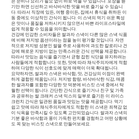
은 준비나 요리가 필요 없이 바로 먹을 수 있습니다. 포장을 뜯
기만 하면 신선하고 바삭바삭한 맛을 바로 즐기실 수 있습니
다. 따라서 직장에 있든, 여행 중이든, 집에서 휴식을 취하든 이
동 중에도 이상적인 간식이 됩니다. 이 스낵의 먹기 쉬운 특성
은 맛이나 품질을 저하시키지 않으면서 바쁜 라이프스타일에
쉽게 적응할 수 있음을 의미합니다.
건강에 민감한 소비자들은 쌀과자 스낵이 다른 많은 스낵 식품
에 비해 저지방 옵션이라는 점을 높이 평가할 것입니다. 자연
적으로 저지방 성분인 쌀을 주로 사용하여 과도한 칼로리나 건
강에 해로운 지방이 없는 만족스러운 간식 선택을 제공합니다.
따라서 맛있는 음식을 즐기면서 균형 잡힌 식단을 유지하려는
사람들에게 적합합니다. 또한, 맛에 따라 채식주의자에게 적합
하며 다양한 식이 선호도에 맞게 매력이 더욱 확대됩니다.
요약하자면, 쌀과자 스낵은 바삭함, 맛, 건강상의 이점이 완벽
하게 결합된 제품입니다. 저지방 함량, 바삭바삭한 식감, 매콤
한 쌀과자를 포함한 다양한 맛 덕분에 비스킷 스낵 중에서 탁
월한 선택이 됩니다. 간단한 간식으로 즐기거나 친구 및 가족
과 공유하는 쌀 크래커 스낵 믹스의 일부로 즐기든 이 라이스
크런치 간식은 일관된 품질과 맛있는 맛을 제공합니다. 먹기
쉽고 맛에 따라 채식주의자에게도 적합한 이 스낵은 죄책감 없
이 식욕을 만족시킬 수 있도록 고안되었습니다. 쌀과자 스낵의
기분 좋은 바삭함과 풍미 가득한 펀치를 경험하고 어떤 상황에
도 꼭 맞는 비스킷 스낵으로 만들어보세요.