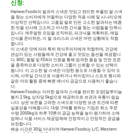
신청:
Hanwei Foods의 쌀과자 스낵은 맛있고 편리한 부풀린 쌀 스낵
을 찾는 소비자에게 어필하는 다양한 적용 사례 및 시나리오에
이상적인 선택입니다. 고품질 쌀로 만든 고소한 쌀과자는 매콤
한 맛을 선사해 고소하고 아삭한 간식을 찾는 사람들을 만족시
킵니다. 캐주얼한 모임을 조직하든, 피크닉을 계획하든, 매일
간식을 준비하든, 이 쌀 크리스피 스낵은 어떤 상황에도 적합
합니다.
이 스낵은 맛에 따라 특히 채식주의자에게 적합하며, 건강에
관심이 있는 사람들에게 건강에 좋고 맛있는 옵션을 제공합니
다. BRC, 할랄 및 FDA의 인증을 통해 엄격한 품질 및 안전 표준
을 충족하므로 다양한 소비자 그룹이 신뢰할 수 있는 선택이
됩니다. 이 고소한 쌀 스낵은 다양한 용도로 사용할 수 있어 도
시락, 사무실 간식으로 사용하거나 하이킹이나 스포츠 행사와
같은 야외 활동 중에 빠른 에너지 공급으로 사용하기 좋습니
다.
Hanwei Foods는 이러한 쌀과자 스낵을 편리한 포장(알루미늄
봉지 2.5kg, 상자당 5kg)으로 제공하므로 보관과 유통이 쉽습
니다. 상온 보존을 고려한 스낵으로 다양한 보관 조건에 따른
실용성을 더해줍니다. 대량 구매를 원하는 기업은 최소 주문
수량 2000kg과 하루 10톤의 공급 능력을 높이 평가하여 소매
업체나 식품 서비스 제공업체에 안정적이고 안정적인 공급을
보장합니다.
배송 시간은 30일 이내이며 Hanwei Foods는 L/C, Western