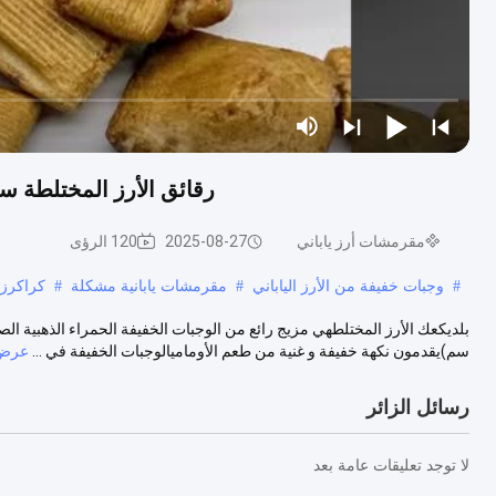
رقائق الأرز المختلطة سينبي 2-4 سم | وجبة خفيفة يابانية مالحة 
مقرمشات أرز ياباني
2025-08-27
120 الرؤى
#
وجبات خفيفة من الأرز الياباني
#
مقرمشات يابانية مشكلة
#
كراكرز 
سم)يقدمون نكهة خفيفة و غنية من طعم الأوماميالوجبات الخفيفة في ...
عرض 
رسائل الزائر
لا توجد تعليقات عامة بعد