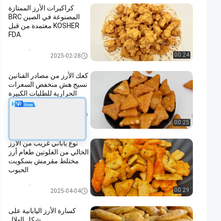
كراكيرات الأرز الممتازة
المصنوعة في الصين BRC
KOSHER معتمدة من قبل
FDA
مقرمشات أرز ياباني
00:24
2025-02-28
كعك الأرز من مصادر الفنانين
نسيج هش منخفض السعرات
الحرارية للطلبات الكبيرة
مقرمشات أرز ياباني
2025-02-28
00:25
نوع ياباني غريب من الأرز
الخالي من الغلوتين طعام أرز
مختلط مقرمش بسكويت
الحبوب
مقرمشات أرز ياباني
00:29
2025-04-04
كسارة الأرز اليابانية على
شكل الهلال