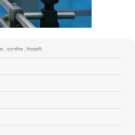
িকা , ত্তশেনিআ , বিশ্বব্যাপী