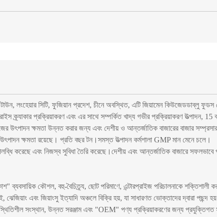
ুগং টাউন, লংহেয়ার সিটি, ফুজিয়ান প্রদেশ, চীনে অবস্থিত, এটি জিয়ামেন কিউজেডডাব্লু
াইস ক্র্যাকার প্রক্রিয়াকরণ এবং এর সাথে সম্পর্কিত খাদ্য গভীর প্রক্রিয়াকরণ উত্পাদন, 1
রাইজের উৎপাদন ক্ষমতা উন্নত করার জন্য এবং দেশীয় ও আন্তর্জাতিক বাজারের বাজার সম্প্র
0 এর উৎপাদন ক্ষমতা রয়েছে। প্রতি বছর টন।সমস্ত উত্পাদন কর্মশালা GMP মান মেনে চলে।
িকে উপলব্ধি করেছে এবং নিজস্ব সুবিধা তৈরি করেছে।দেশীয় এবং আন্তর্জাতিক বাজারে 
 বিকাশ" ব্যবসায়িক কৌশল, বহু-বৈচিত্র্য, ছোট পরিমাণে, এন্টারপ্রাইজ পরিচালনাকে শক্তিশালী
জিয়াং এবং জিয়াংসু ইত্যাদি অঞ্চলে বিক্রি হয়, যা সাধারণত ভোক্তাদের দ্বারা পছন্দ হয়।ক
থিতিশীল সংস্থান, উন্নত সরঞ্জাম এবং "OEM" পণ্য প্রক্রিয়াকরণের জন্য প্রযুক্তিগত সু