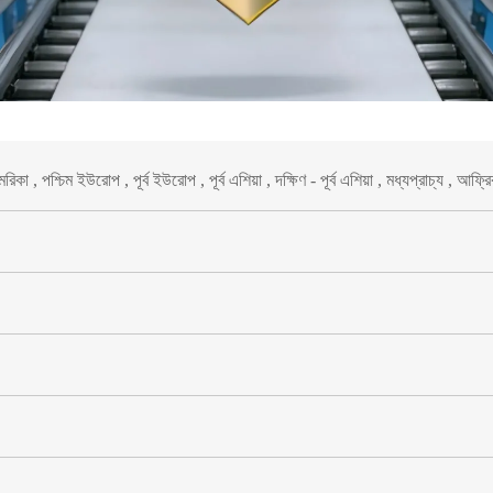
া , পশ্চিম ইউরোপ , পূর্ব ইউরোপ , পূর্ব এশিয়া , দক্ষিণ - পূর্ব এশিয়া , মধ্যপ্রাচ্য , আফ্র