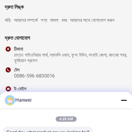
দ্রুত লিঙ্ক
বাড়ি
আমাদের সম্পর্কে
পণ্য
মামলা
খবর
আমাদের সাথে যোগাযোগ করুন
দ্রুত যোগাযোগ
ঠিকানা
চাংচেং পাইওনিয়ার পার্ক, ল্যানসি ওয়ান, ফুগং টাউন, লংহাই জেলা, ঝাংঝো শহর,
ফুজিয়ান প্রদেশ
টেল
0086-596-6830016
ই-মেইল
sales@qzwfoods.com
Hanwei
4:28 AM
আমাদের নিউজলেটার