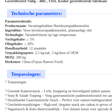
Gecertificeerd Veilig – BRC, FDA, Kosher gecertificeerde fabrikant
Technische parameters:
Parameterdetails:
Productnaam:
Vacuümgebakken Hertshoornpaddenstoelen
Ingrediënt:
Verse hertshoornpaddenstoelen, plantaardige olie
Technologie:
Vacuümfrituren op lage temperatuur
Vochtgehalte:
≤ 5%
Oliegehalte:
≤ 20%
Houdbaarheid:
12 maanden
Verpakkingsopties:
2,5 kg/zak, 5 kg/doos of OEM
MOQ:
200 kg
Herkomst:
China (Fujian Hanwei Food)
Toepassingen:
?️ Toepassingen
? Gezonde Kantoorsnack –
Licht, knapperig en bevredigend tijdens pauzes
? Soep & Salade Topping –
Voeg gastronomische paddenstoelcrunch toe aan
?️ Detailhandel Gastronomische Snack –
Perfect voor natuurvoedingswinkel
? Geschenkverpakkingen –
High-end, elegante snack om cadeau te geven of
? Veganistisch & Keto-dieetvriendelijk –
Een slimme keuze voor speciale di