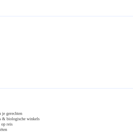
 je gerechten
s & biologische winkels
 op reis
ëten