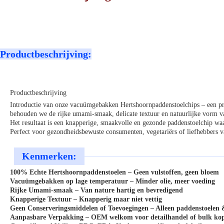
Productbeschrijving:
Productbeschrijving
Introductie van onze vacuümgebakken Hertshoornpaddenstoelchips – een p
behouden we de rijke umami-smaak, delicate textuur en natuurlijke vorm van
Het resultaat is een knapperige, smaakvolle en gezonde paddenstoelchip waar
Perfect voor gezondheidsbewuste consumenten, vegetariërs of liefhebbers v
Kenmerken:
100% Echte Hertshoornpaddenstoelen – Geen vulstoffen, geen bloem
Vacuümgebakken op lage temperatuur – Minder olie, meer voeding
Rijke Umami-smaak – Van nature hartig en bevredigend
Knapperige Textuur – Knapperig maar niet vettig
Geen Conserveringsmiddelen of Toevoegingen – Alleen paddenstoelen &
Aanpasbare Verpakking – OEM welkom voor detailhandel of bulk kop