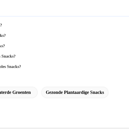
s?
cks?
ks?
s Snacks?
bles Snacks?
terde Groenten
Gezonde Plantaardige Snacks