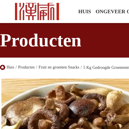
HUIS
ONGEVEER 
Producten
Huis
/
Producten
/
Fruit en groenten Snacks
/
5 Kg Gedroogde Groentenm