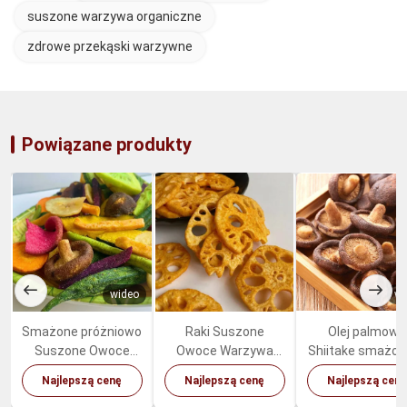
suszone warzywa organiczne
zdrowe przekąski warzywne
Powiązane produkty
wideo
wi
Smażone próżniowo
Raki Suszone
Olej palmowy
Suszone Owoce
Owoce Warzywa
Shiitake smażon
Warzywa Mieszane
Pikantne Przekąski
głębokim tłusz
Najlepszą cenę
Najlepszą cenę
Najlepszą cenę
Zdrowe Organiczne
Korzeń Lotosu
grzyby słodki