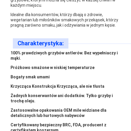
grzybowe, którymi można się cieszyć w każdej chwili i w
każdym miejscu.
Idealne dla konsumentów, którzy dbają o zdrowie,
wegetarian lub miłośników smakowych przekąsek, którzy
pragną zarówno smaku, jak i odżywiania w jednym kęsie.
Charakterystyka:
100% prawdziwych grzybów antlerów. Bez wypełniaczy i
mąki.
Próżkowo smażone w niskiej temperaturze
Bogaty smak umami
Krzycząca Konstrukcja Krzycząca, ale nie tłusta
Żadnych konserwantów ani dodatków. Tylko grzyby i
trochę oleju.
Zastosowalne opakowania OEM mile widziane dla
detalicznych lub hurtowych nabywców
Certyfikowany bezpieczny BRC, FDA, producent z
certyfikatem koszernym