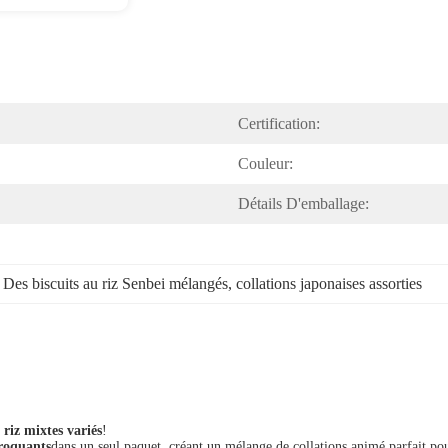
Certification:
Couleur:
Détails D'emballage:
 
Des biscuits au riz Senbei mélangés
, 
collations japonaises assorties
 riz mixtes variés
!
croquants
dans un seul paquet, créant un mélange de collations animé parfait po