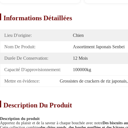
Informations Détaillées
Lieu D'origine:
Chien
Nom De Produit:
Assortiment Japonais Senbei
Durée De Conservation:
12 Mois
Capacité D'approvisionnement:
100000kg
Mettre en évidence:
Grossistes de crackers de riz japonais
,
Description Du Produit
Description du produit
Apportez du plaisir et de la saveur à chaque bouchée avec notre
Des biscuits au
Cette collection combine
des chips ronds, des boules gonflées et des bâtons 