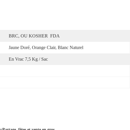
BRC, OU KOSHER  FDA
Jaune Doré, Orange Clair, Blanc Naturel
En Vrac 7,5 Kg / Sac
ur
Partage, fêtes et vente en gros
.