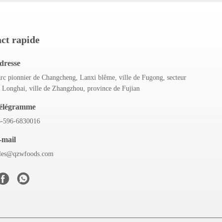
ct rapide
dresse
rc pionnier de Changcheng, Lanxi blême, ville de Fugong, secteur
 Longhai, ville de Zhangzhou, province de Fujian
élégramme
6-596-6830016
-mail
ales@qzwfoods.com