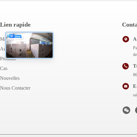
Lien rapide
Conta
Maison
A
Pa
Au Sujet De Nous
de
Produits
T
Cas
8
Nouvelles
E
Nous Contacter
s