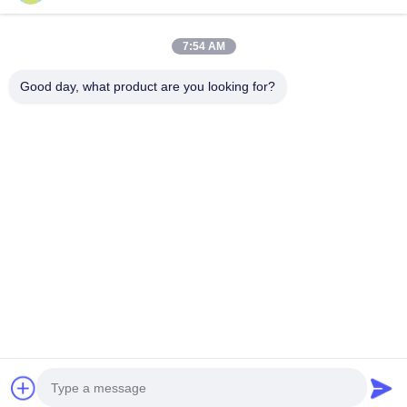
7:54 AM
Наша рассылка
Подпишитесь на нашу информационную рассылку для
Good day, what product are you looking for?
получения скидок и прочего.
Свяжитесь С Нами
Политика конфиденциальности
|
Карта сайта
Китай хорошо. Качество Закуски шутихи риса Доставщик. 2023-2026
Fujian Hanwei Foods Co., Ltd. Все. Все права защищены.