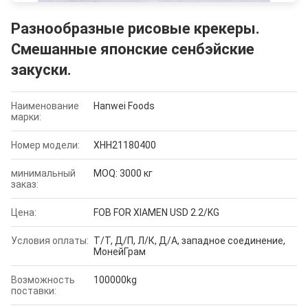
Разнообразные рисовые крекеры.
Смешанные японские сенбэйские
закуски.
Наименование
Hanwei Foods
марки:
Номер модели:
XHH21180400
минимальный
MOQ: 3000 кг
заказ:
Цена:
FOB FOR XIAMEN USD 2.2/KG
Условия оплаты:
Т/Т, Д/П, Л/К, Д/А, западное соединение,
МонейГрам
Возможность
100000kg
поставки: