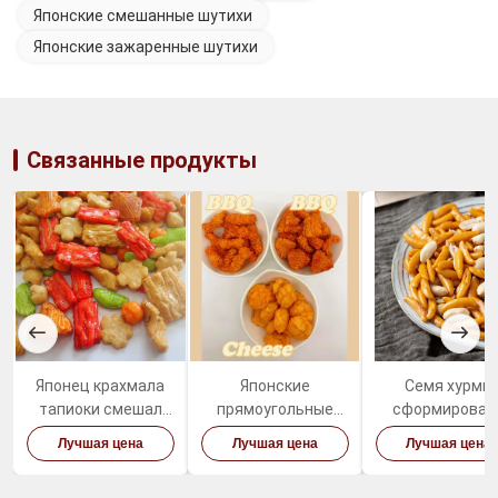
Японские смешанные шутихи
Японские зажаренные шутихи
Связанные продукты
Японец крахмала
Японские
Семя хурмы
тапиоки смешал
прямоугольные
сформировал
сало шутих риса
жареные рисовые
японских шут
Лучшая цена
Лучшая цена
Лучшая цена
красочное
крекеры
риса жарит 
смешанное низко-
духовке здоро