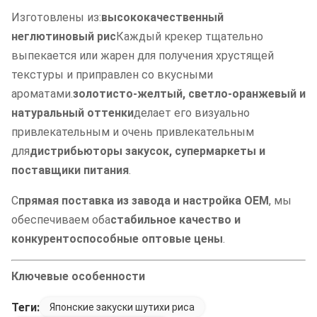
Изготовлены из:
высококачественный
неглютиновый рис
Каждый крекер тщательно
выпекается или жарен для получения хрустящей
текстуры и приправлен со вкусными
ароматами.
золотисто-желтый, светло-оранжевый и
натуральный оттенки
делает его визуально
привлекательным и очень привлекательным
для
дистрибьюторы закусок, супермаркеты и
поставщики питания
.
С
прямая поставка из завода и настройка OEM
, мы
обеспечиваем оба
стабильное качество и
конкурентоспособные оптовые цены
.
Ключевые особенности
Теги:
Японские закуски шутихи риса