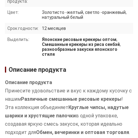
продукта:
Цвет:
Золотисто -желтый, светло -оранжевый,
натуральный белый
Срок годности:
12 месяцев
Выделить:
Японские рисовые крекеры оптом
,
Смешанные крекеры из риса сенбэй
,
разнообразные закуски японского
стиля
Описание продукта
Описание продукта
Принесите удовольствие и вкус к каждому кусочку с
нашим
Различные смешанные рисовые крекеры
!
Эта коллекция объединяет
Круглые чипсы, надутые
шарики и хрустящие палочки
в одной упаковке,
создавая яркую смесь закусок, которая идеально
подходит для
Обмен, вечеринки и оптовая торговля
.