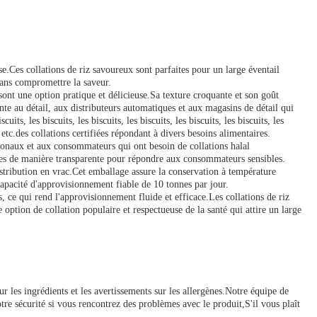
e.Ces collations de riz savoureux sont parfaites pour un large éventail
 sans compromettre la saveur.
nt une option pratique et délicieuse.Sa texture croquante et son goût
te au détail, aux distributeurs automatiques et aux magasins de détail qui
uits, les biscuits, les biscuits, les biscuits, les biscuits, les biscuits, les
uits, etc.des collations certifiées répondant à divers besoins alimentaires.
tionaux et aux consommateurs qui ont besoin de collations halal
uetées de manière transparente pour répondre aux consommateurs sensibles.
stribution en vrac.Cet emballage assure la conservation à température
pacité d'approvisionnement fiable de 10 tonnes par jour.
ce qui rend l'approvisionnement fluide et efficace.Les collations de riz
e option de collation populaire et respectueuse de la santé qui attire un large
ur les ingrédients et les avertissements sur les allergènes.Notre équipe de
tre sécurité si vous rencontrez des problèmes avec le produit,S'il vous plaît