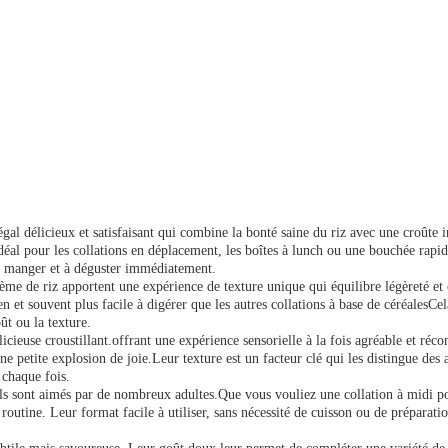
al délicieux et satisfaisant qui combine la bonté saine du riz avec une croûte ir
 idéal pour les collations en déplacement, les boîtes à lunch ou une bouchée ra
 à manger et à déguster immédiatement.
 crème de riz apportent une expérience de texture unique qui équilibre légèreté e
n et souvent plus facile à digérer que les autres collations à base de céréalesCe
ût ou la texture.
licieuse croustillant.offrant une expérience sensorielle à la fois agréable et réc
petite explosion de joie.Leur texture est un facteur clé qui les distingue des au
 chaque fois.
 ils sont aimés par de nombreux adultes.Que vous vouliez une collation à midi 
re routine. Leur format facile à utiliser, sans nécessité de cuisson ou de prépa