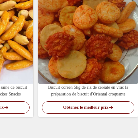
 saine de biscuit
Biscuit coréen 5kg de riz de céréale en vrac la
acker Snacks
préparation de biscuit d'Oriental croquante
ix
Obtenez le meilleur prix