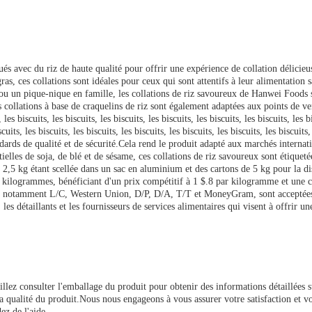
s avec du riz de haute qualité pour offrir une expérience de collation délicieus
gras, ces collations sont idéales pour ceux qui sont attentifs à leur alimentation
 un pique-nique en famille, les collations de riz savoureux de Hanwei Foods so
collations à base de craquelins de riz sont également adaptées aux points de ven
biscuits, les biscuits, les biscuits, les biscuits, les biscuits, les biscuits, les bisc
biscuits, les biscuits, les biscuits, les biscuits, les biscuits, les biscuits, les bisc
ards de qualité et de sécurité.Cela rend le produit adapté aux marchés interna
ntielles de soja, de blé et de sésame, ces collations de riz savoureux sont étiq
2,5 kg étant scellée dans un sac en aluminium et des cartons de 5 kg pour la di
logrammes, bénéficiant d'un prix compétitif à 1 $.8 par kilogramme et une ca
les, notamment L/C, Western Union, D/P, D/A, T/T et MoneyGram, sont acceptées, 
es détaillants et les fournisseurs de services alimentaires qui visent à offrir un
illez consulter l'emballage du produit pour obtenir des informations détaillées s
 la qualité du produit.Nous nous engageons à vous assurer votre satisfaction et vo
ez de l'aide.