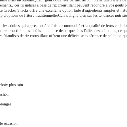
btile mais savoureuse.,Leur goût doux leur permet de compléter une variété de s
ements., ces friandises à base de riz croustillant peuvent répondre à vos goûts p
Rice Cracker Snacks offre une excellente option faite d'ingrédients simples et na
 d'options de friture traditionnellesCela s'aligne bien sur les tendances nutritio
les adultes qui apprécient à la fois la commodité et la qualité de leurs colla
ure croustillante satisfaisante qui se démarque dans l'allée des collations, ce q
es friandises de riz croustillant offrent une délicieuse expérience de collation 
choix plus sain
uchée.
olongée
lle occasion