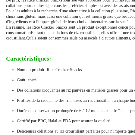
De plus, les Rice Cracker Snacks sont souvent appréciés pour leur saveur su
collations pour adultes.Que vous les préfériez simples ou avec des assaisonn
Pour les adultes à la recherche d'une alternative à la collation plus saine, 
choix sans gluten, mais aussi une collation qui est moins grasse que beaucoup
d'ingrédients et à l'impact global de leurs choix alimentaires sur la santé.
En résumé, les Rice Cracker Snacks sont un produit exceptionnel conçu pour 
consommationEn tant que collations de riz croustillant, elles offrent une text
croustillant.Qu'ils soient consommés seuls ou associés à d'autres aliments, c
Caractéristiques:
Nom du produit: Rice Cracker Snacks
Goût: épicé
Des collations croquantes au riz pauvres en matières grasses pour un 
Profitez de la croquante des friandises au riz croustillant à chaque bo
Durée de conservation prolongée de 6 à 12 mois pour la fraîcheur pr
Certifié par BRC, Halal et FDA pour assurer la qualité
Délicieuses collations au riz croustillant parfaites pour n'importe que