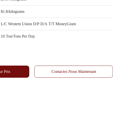
$1.8/kilograms
L/C Western Union D/P D/A T/T MoneyGram
:
10 Ton/Tons Per Day
ur Prix
Contactez-Nous Maintenant