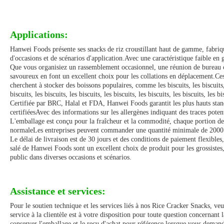
Applications:
Hanwei Foods présente ses snacks de riz croustillant haut de gamme, fabriqué
d'occasions et de scénarios d'application.Avec une caractéristique faible en 
Que vous organisiez un rassemblement occasionnel, une réunion de bureau ou
savoureux en font un excellent choix pour les collations en déplacement.Ces 
cherchent à stocker des boissons populaires, comme les biscuits, les biscuits, les 
biscuits, les biscuits, les biscuits, les biscuits, les biscuits, les biscuits, les 
Certifiée par BRC, Halal et FDA, Hanwei Foods garantit les plus hauts stand
certifiéesAvec des informations sur les allergènes indiquant des traces pote
L'emballage est conçu pour la fraîcheur et la commodité, chaque portion de 
normaleLes entreprises peuvent commander une quantité minimale de 2000 ki
Le délai de livraison est de 30 jours et des conditions de paiement flexib
salé de Hanwei Foods sont un excellent choix de produit pour les grossistes, l
public dans diverses occasions et scénarios.
Assistance et services:
Pour le soutien technique et les services liés à nos Rice Cracker Snacks, veu
service à la clientèle est à votre disposition pour toute question concernant
conserver l'emballage et le reçu d'achat pour référence lorsque vous demand