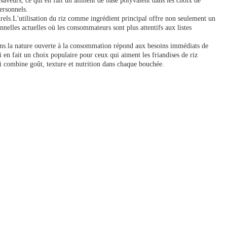
aveurs, ce qui en fait un aliment de base polyvalent dans les choix de
ersonnels.
turels.L'utilisation du riz comme ingrédient principal offre non seulement un
nnelles actuelles où les consommateurs sont plus attentifs aux listes
tions.la nature ouverte à la consommation répond aux besoins immédiats de
ui en fait un choix populaire pour ceux qui aiment les friandises de riz
qui combine goût, texture et nutrition dans chaque bouchée.