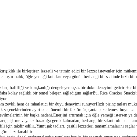
 kırışıklık ile birleştiren lezzetli ve tatmin edici bir lezzet isteyenler için mük
nde atıştırmalık, öğle yemeği kutuları veya günün herhangi bir saatinde hızlı bir 
lıkları, hafifliği ve kırışkanlığı dengeleyen eşsiz bir doku deneyimi getirir.Her
si daha kolay sağlıklı bir temel bileşen sağladığını sağlarBu, Rice Cracker Snack
iyor.
Hem zevkli hem de rahatlatıcı bir duyu deneyimi sunuyorHızlı pirinç tatları mükem
lık seçeneklerinden ayırt eden önemli bir faktördür, çanta paketlemesi boyunca
vilmelerinin bir başka nedeni.Enerjini artırmak için öğle yemeği istersen ya da e
rı, pişirme veya ek hazırlığa gerek kalmadan, herhangi bir sıkıntı olmadan anı
ili için takdir edilir.,Yumuşak tadları, çeşitli lezzetleri tamamlamalarını sağlar
 göre hazırlanabilir.