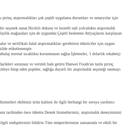
u pirinç atıştırmalıkları çok çeşitli uygulama durumları ve senaryolar için
 bir seçenek sunar.Hırıltılı dokusu ve lezzetli tadı yolculukta atıştırmalık
aylık mağazaları için de uygundur.Çeşitli beslenme ihtiyaçlarını karşılayan
r ve sertifikalı halal atıştırmalıkları gerektiren tüketiciler için uygun
kilde etiketlenmiştir.
mbalaj normal sıcaklıkta korunmasını sağlar.İşletmeler, 1 dolarlık rekabetçi
arikleri sorunsuz ve verimli hale getirir.Hanwei Foods'un tuzlu pirinç
kitleye hitap eden popüler, sağlığa duyarlı bir atıştırmalık seçeneği sunmayı
hizmetleri ekibimiz ürün kalitesi ile ilgili herhangi bir soruya yardımcı
lanım tarihinden önce tüketin.Destek hizmetlerimiz, atıştırmalık deneyiminizi
 ilgili endişelerinizi bildirin.Tüm müşterilerimize zamanında ve etkili bir