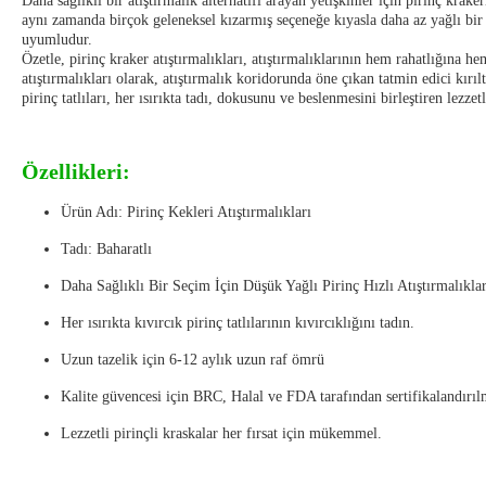
Daha sağlıklı bir atıştırmalık alternatifi arayan yetişkinler için pirinç k
aynı zamanda birçok geleneksel kızarmış seçeneğe kıyasla daha az yağlı bir at
uyumludur.
Özetle, pirinç kraker atıştırmalıkları, atıştırmalıklarının hem rahatlığına h
atıştırmalıkları olarak, atıştırmalık koridorunda öne çıkan tatmin edici kırıltı
pirinç tatlıları, her ısırıkta tadı, dokusunu ve beslenmesini birleştiren lezze
Özellikleri:
Ürün Adı: Pirinç Kekleri Atıştırmalıkları
Tadı: Baharatlı
Daha Sağlıklı Bir Seçim İçin Düşük Yağlı Pirinç Hızlı Atıştırmalıklar
Her ısırıkta kıvırcık pirinç tatlılarının kıvırcıklığını tadın.
Uzun tazelik için 6-12 aylık uzun raf ömrü
Kalite güvencesi için BRC, Halal ve FDA tarafından sertifikalandırılm
Lezzetli pirinçli kraskalar her fırsat için mükemmel.