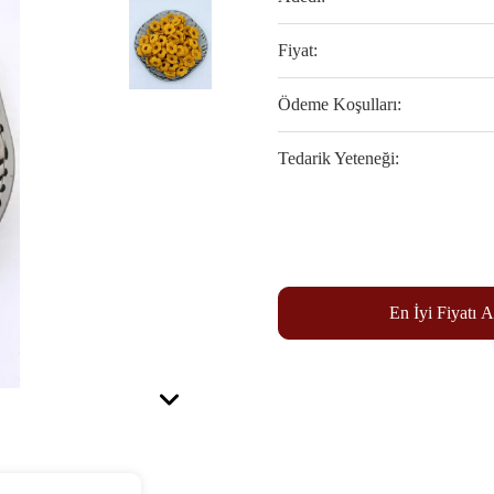
Fiyat:
Ödeme Koşulları:
Tedarik Yeteneği:
En İyi Fiyatı A