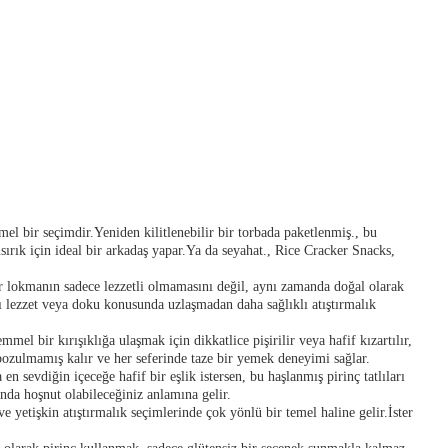
emmel bir seçimdir.Yeniden kilitlenebilir bir torbada paketlenmiş., bu
ısırık için ideal bir arkadaş yapar.Ya da seyahat., Rice Cracker Snacks,
 bir lokmanın sadece lezzetli olmamasını değil, aynı zamanda doğal olarak
s'ı lezzet veya doku konusunda uzlaşmadan daha sağlıklı atıştırmalık
mel bir kırışıklığa ulaşmak için dikkatlice pişirilir veya hafif kızartılır,
 bozulmamış kalır ve her seferinde taze bir yemek deneyimi sağlar.
n sevdiğin içeceğe hafif bir eşlik istersen, bu haşlanmış pirinç tatlıları
nda hoşnut olabileceğiniz anlamına gelir.
 ve yetişkin atıştırmalık seçimlerinde çok yönlü bir temel haline gelir.İster