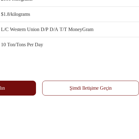
$1.8/kilograms
L/C Western Union D/P D/A T/T MoneyGram
10 Ton/Tons Per Day
lın
Şimdi Iletişime Geçin