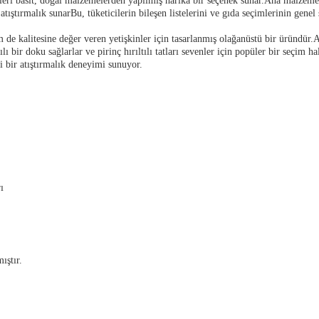
rakerleri basit, doğal malzemelerden yapılmış harika bir seçenek sunar.Ana malze
ıştırmalık sunarBu, tüketicilerin bileşen listelerini ve gıda seçimlerinin genel 
em de kalitesine değer veren yetişkinler için tasarlanmış olağanüstü bir üründür.A
lı bir doku sağlarlar ve pirinç hırıltılı tatları sevenler için popüler bir seçim h
tli bir atıştırmalık deneyimi sunuyor.
ı
ıştır.