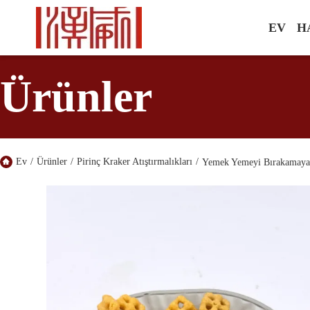
EV
H
Ürünler
Ev
/
Ürünler
/
Pirinç Kraker Atıştırmalıkları
/
Yemek Yemeyi Bırakamayacağ