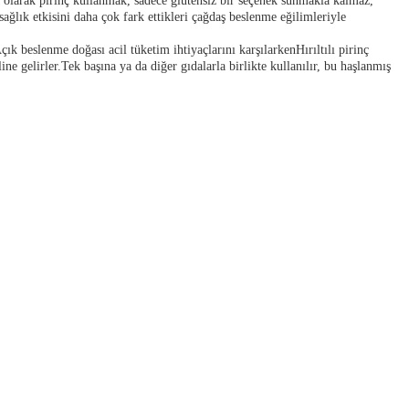
me olarak pirinç kullanmak, sadece glütensiz bir seçenek sunmakla kalmaz,
sağlık etkisini daha çok fark ettikleri çağdaş beslenme eğilimleriyle
çık beslenme doğası acil tüketim ihtiyaçlarını karşılarkenHırıltılı pirinç
aline gelirler.Tek başına ya da diğer gıdalarla birlikte kullanılır, bu haşlanmış