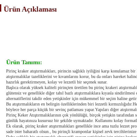
Ürün Açıklaması
Ürün Tanımı:
Pirinç kraker atıştırmalıkları, pirincin sağlıklı iyiliğini karşı konulamaz bir
atıştırmalıklar tazeliklerini ve kıvamlarını korur, bu da onları hareket hali
hazırlık gerektirmeyen, kolay ve lezzetli bir seçenek sunar.
Başlıca olarak yüksek kaliteli pirinçten üretilen bu pirinç krakeri atıştırma
glütensiz ve genellikle diğer tahıl bazlı atıştırmalıklara kıyasla sindirilme
alternatiflerini takdir eden yetişkinler için mükemmel bir seçim haline getir
Bu atıştırmalıkların en belirgin özelliklerinden biri lezzetli kırmızılığıdır.
böylece her parça küçük bir sevinç patlaması yapar.Yapıları diğer atıştırma
Pirinç Keker Atıştırmalıklarının çok yönlülüğü, birçok yetişkin tarafından se
günlük hayatınıza kusursuz bir şekilde uymaktadır. Kullanımı kolay formatla
Ek olarak, pirinç kraker atıştırmalıkları genellikle ince ama tuzlu lezzet prof
sade ister baharatlı olsun., bu pirinçli kramponlar kişisel zevk tercihlerinize