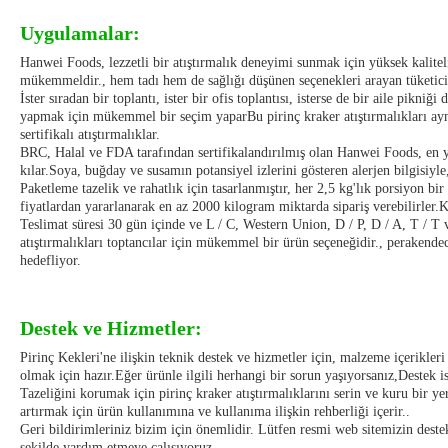
Uygulamalar:
Hanwei Foods, lezzetli bir atıştırmalık deneyimi sunmak için yüksek kaliteli
mükemmeldir., hem tadı hem de sağlığı düşünen seçenekleri arayan tüketici
İster sıradan bir toplantı, ister bir ofis toplantısı, isterse de bir aile pikn
yapmak için mükemmel bir seçim yaparBu pirinç kraker atıştırmalıkları aynı
sertifikalı atıştırmalıklar.
BRC, Halal ve FDA tarafından sertifikalandırılmış olan Hanwei Foods, en yükse
kılar.Soya, buğday ve susamın potansiyel izlerini gösteren alerjen bilgisiyle, 
Paketleme tazelik ve rahatlık için tasarlanmıştır, her 2,5 kg'lık porsiyon b
fiyatlardan yararlanarak en az 2000 kilogram miktarda sipariş verebilirler.K
Teslimat süresi 30 gün içinde ve L / C, Western Union, D / P, D / A, T / T
atıştırmalıkları toptancılar için mükemmel bir ürün seçeneğidir., perakendeci
hedefliyor.
Destek ve Hizmetler:
Pirinç Kekleri'ne ilişkin teknik destek ve hizmetler için, malzeme içerikleri
olmak için hazır.Eğer ürünle ilgili herhangi bir sorun yaşıyorsanız,Destek 
Tazeliğini korumak için pirinç kraker atıştırmalıklarını serin ve kuru bir y
artırmak için ürün kullanımına ve kullanıma ilişkin rehberliği içerir..
Geri bildirimleriniz bizim için önemlidir. Lütfen resmi web sitemizin destek 
şekilde yardım etmeye çalışıyoruz..