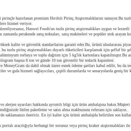
 pirinçle hazırlanan premium Hırıltılı Pirinç Atıştırmalıklarını sunuyor.Bu tuzl
lere hizmet veriyor.
iği düzenliyorsanız, Hanwei Foods'un tuzlu pirinç atıştırmalıkları uygun ve lezzetli
 zamanda perakende satış noktaları, satış makineleri ve popüler stok arayan kol
k kalite ve güvenlik standartlarını garanti eder.Bu, ürünü uluslararası piyasala
bu tuzlu pirinç atıştırmalıkları duyarlı tüketicileri karşılamak için şeffaf bir şe
ir alüminyum torbaya ve toplu dağıtım için 5 kg'lık kartonlara kapatılmıştır.Bu a
ilogram başına 8 ton ve günde 10 ton güvenilir bir tedarik kapasitesi.
 ve MoneyGram da dahil olmak üzere esnek ödeme şartları kabul edilir, bu da ted
ler ve gıda hizmeti sağlayıcıları, çeşitli durumlarda ve senaryolarda geniş bir 
 ve alerjen uyarıları hakkında ayrıntılı bilgi için ürün ambalajına bakın.Müşteri 
istediğinizde lütfen paketleme ve satın alma makbuzunu referans için saklayın..
erde saklamanızı öneririz. En iyi kalite için ürünü ambalajda belirtilen son kul
portalı aracılığıyla herhangi bir sorunuz veya pirinç kraker atıştırmalıkları ile