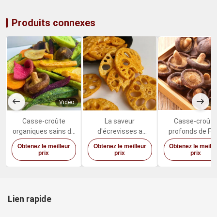
Produits connexes
Vidéo
Vi
Casse-croûte
La saveur
Casse-croût
organiques sains de
d'écrevisses a
profonds de Fri
Fried Dried Fruits
séché des légumes
Mushrooms Sw
Obtenez le meilleur
Obtenez le meilleur
Obtenez le meille
Vegetables Mixed
fruits Lotus Root
Healthy Vegeta
prix
prix
prix
de vide
Snacks épicée
de shiitaké d'hu
de palme
Lien rapide