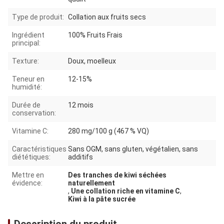
Type de produit:
Collation aux fruits secs
Ingrédient
100% Fruits Frais
principal:
Texture:
Doux, moelleux
Teneur en
12-15%
humidité:
Durée de
12 mois
conservation:
Vitamine C:
280 mg/100 g (467 % VQ)
Caractéristiques
Sans OGM, sans gluten, végétalien, sans
diététiques:
additifs
Mettre en
Des tranches de kiwi séchées
évidence:
naturellement
,
Une collation riche en vitamine C
,
Kiwi à la pâte sucrée