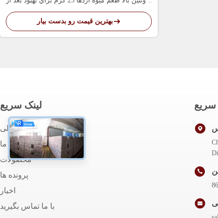
پروتئین بالا طعم ميوه اژدها 25 گرم براي بهبود بعد از
ورزش
بهترین قیمت رو بدست بیار
سریع
لینک سریع
س
صفحه اصلی
Ch
درباره ما
محصولات
ن
پرونده ها
8
اخبار
ی
با ما تماس بگیرید
s