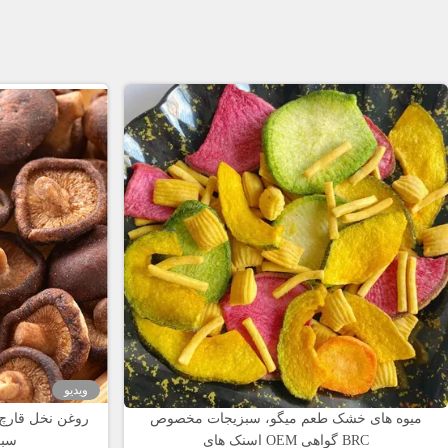
ویدیو
میوه های خشک طعم میگو، سبزیجات مخصوص
روغن نخل قارچ 
اسنک های OEM گواهی BRC
سبز