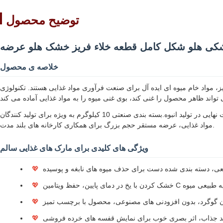
توضیح محصول
ی هلو شکل کامل قطعه خلاء فریز خشک هلو عرضه
خلاصه ی محصول
 برای صنعت فرآوری مواد غذایی هستند. تکنولوژی FD دمای پایین طعم و بافت طبیعی آرد را حفظ می کند.پس از پختن کوچک نمی شود یا رنگ خود را تغییر نمی دهدرنگ صورتی و
ما ضخامت تکه و نرخ شکستن را به شدت کنترل می کنیم، سازگاری دسته پایدار، هیچ تفاوت رنگی بین دسته ها، برای اطمینان از کیفیت یکنواخت محصولات نهایی در تولید انبوه.بسته بندی صنعتی 10 کیلوگرم به ویژه برای تولید کنندگان
مواد غذایی، عرضه مستقر حجم بزرگ برای همکاری کارخانه های بلند مدت.
ویژگی های کلیدی برای مارک های غذایی سالم
عی، دسته بندی شده دست برای حذف میوه های نابغه و پوسیده
💖
دمای پایین، حفظ ویتامین C و تغذیه طبیعی میوه
💖
ون گوگرد، بدون افزودنی های مصنوعی، محصول با برچسب تمیز
💖
 جذاب، اثر بصری خوب برای نمایش قفسه های خرده فروشی
💖