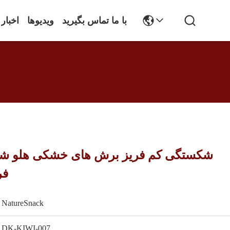
با ما تماس بگیرید
ویدیوها
اخبار
شکستگی کم فریز برش های خشکی هلو شک
فر
NatureSnack
DK-KIWI-007