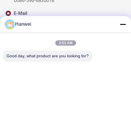
0086-596-6830016
E-Mail
sales@qzwfoods.com
Hanwei
3:53 AM
Unser Newsletter
Good day, what product are you looking for?
Abonnieren Sie unseren Newsletter für Rabatte und mehr.
Kontakt