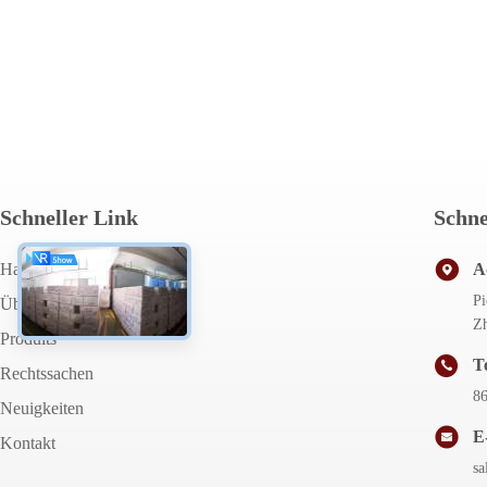
Schneller Link
Schne
Haus
A
Pi
Über Uns
Zh
Produits
T
Rechtssachen
8
Neuigkeiten
E
Kontakt
s