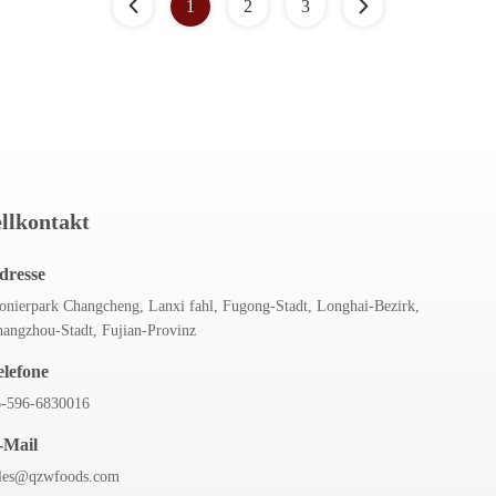
1
2
3
llkontakt
dresse
onierpark Changcheng, Lanxi fahl, Fugong-Stadt, Longhai-Bezirk,
angzhou-Stadt, Fujian-Provinz
elefone
6-596-6830016
-Mail
ales@qzwfoods.com