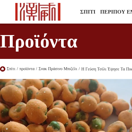
ΣΠΊΤΙ
ΠΕΡΊΠΟΥ Ε
Προϊόντα
Σπίτι
/
προϊόντα
/
Σνακ Πράσινο Μπιζέλι
/
Η Γεύση Τσίλι Έψησε Τα Πικ