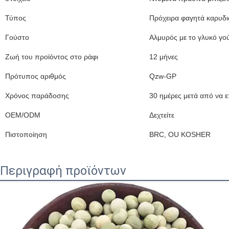
Τύπος
Πρόχειρα φαγητά καρυδ
Γούστο
Αλμυρός με το γλυκό γο
Ζωή του προϊόντος στο ράφι
12 μήνες
Πρότυπος αριθμός
Qzw-GP
Χρόνος παράδοσης
30 ημέρες μετά από να ε
OEM/ODM
Δεχτείτε
Πιστοποίηση
BRC, OU KOSHER
Περιγραφή προϊόντων