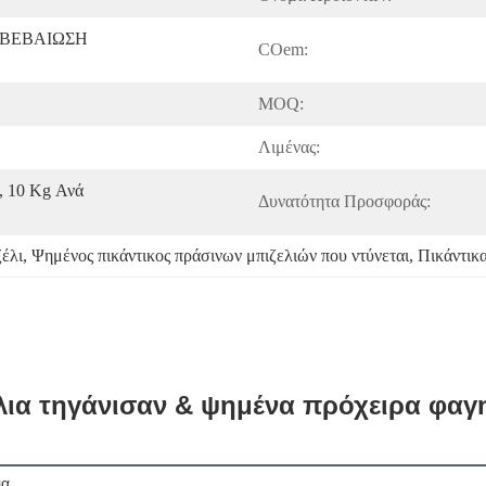
ΒΕΒΑΙΩΣΗ 
COem:
MOQ:
Λιμένας:
 10 Kg Ανά 
Δυνατότητα Προσφοράς:
ζέλι
, 
Ψημένος πικάντικος πράσινων μπιζελιών που ντύνεται
, 
Πικάντικ
λια τηγάνισαν & ψημένα πρόχειρα φαγ
ια