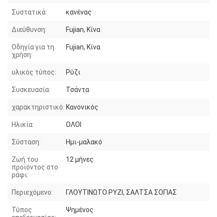
Συστατικά:
κανένας
Διεύθυνση:
Fujian, Κίνα
Οδηγία για τη
Fujian, Κίνα
χρήση:
υλικός τύπος:
Ρύζι
Συσκευασία:
Τσάντα
χαρακτηριστικό:
Κανονικός
Ηλικία:
ΟΛΟΙ
Σύσταση:
Ημι-μαλακό
Ζωή του
12 μήνες
προϊόντος στο
ράφι:
Περιεχόμενο:
ΓΛΟΥΤΙΝΩΤΟ ΡΥΖΙ, ΣΑΛΤΣΑ ΣΟΓΙΑΣ
Τύπος
Ψημένος