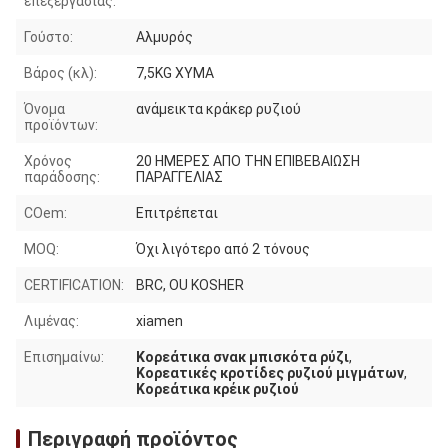
επεξεργασίας:
Γούστο:
Αλμυρός
Βάρος (κλ):
7,5KG ΧΥΜΑ
Όνομα
ανάμεικτα κράκερ ρυζιού
προϊόντων:
Χρόνος
20 ΗΜΕΡΕΣ ΑΠΟ ΤΗΝ ΕΠΙΒΕΒΑΙΩΣΗ
παράδοσης:
ΠΑΡΑΓΓΕΛΙΑΣ
COem:
Επιτρέπεται
MOQ:
Όχι λιγότερο από 2 τόνους
CERTIFICATION:
BRC, OU KOSHER
Λιμένας:
xiamen
Επισημαίνω:
Κορεάτικα σνακ μπισκότα ρύζι
,
Κορεατικές κροτίδες ρυζιού μιγμάτων
,
Κορεάτικα κρέικ ρυζιού
Περιγραφή προϊόντος