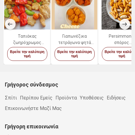
Ταπιόκας
Γιαπωνέζικα
Persimmon ο
ζωηρόχρωμος
τετράγωνα ψητά
σπόρος
μικτός χαμηλής
μπισκότα ρυζιού
διαμόρφωσε τ
Βρείτε την καλύτερη
Βρείτε την καλύτερη
Βρείτε την καλύτ
περιεκτικότητας σε
Αληθινή λιχουδιά σε
ιαπωνικές κροτί
τιμή
τιμή
τιμή
λιπαρά κροτίδων
κάθε μπουκιά
ρυζιού ψήνει 
ρυζιού αμύλου
υγιές πρόχειρ
ιαπωνικός μικτός
φαγητό καρυδι
Γρήγορος σύνδεσμος
Σπίτι
Περίπου Εμείς
Προϊόντα
Υποθέσεις
Ειδήσεις
Επικοινωνήστε Μαζί Μας
Γρήγορη επικοινωνία