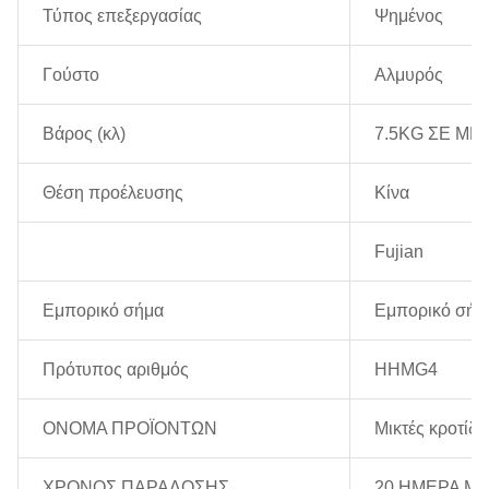
Τύπος επεξεργασίας
Ψημένος
Γούστο
Αλμυρός
Βάρος (κλ)
7.5KG ΣΕ Μ
Θέση προέλευσης
Κίνα
Fujian
Εμπορικό σήμα
Εμπορικό σήμ
Πρότυπος αριθμός
HHMG4
ΟΝΟΜΑ ΠΡΟΪΟΝΤΩΝ
Μικτές κροτίδε
ΧΡΟΝΟΣ ΠΑΡΑΔΟΣΗΣ
20 ΗΜΕΡΑ ΜΕ