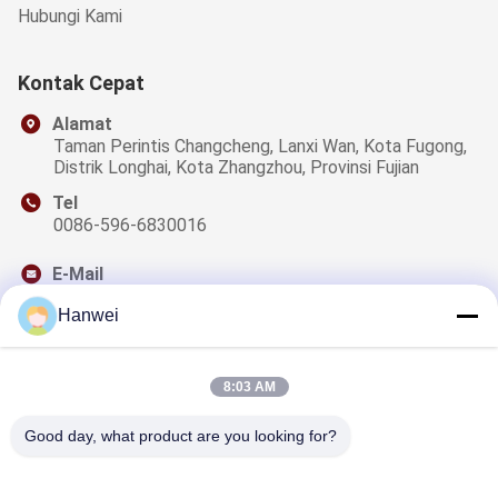
Hubungi Kami
Kontak Cepat
Alamat
Taman Perintis Changcheng, Lanxi Wan, Kota Fugong,
Distrik Longhai, Kota Zhangzhou, Provinsi Fujian
Tel
0086-596-6830016
E-Mail
sales@qzwfoods.com
Hanwei
8:03 AM
Surat Kabar Kami
Good day, what product are you looking for?
Berlangganan buletin kami untuk diskon dan lainnya.