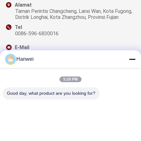
Alamat
Taman Perintis Changcheng, Lanxi Wan, Kota Fugong,
Distrik Longhai, Kota Zhangzhou, Provinsi Fujian
Tel
0086-596-6830016
E-Mail
sales@qzwfoods.com
Hanwei
5:20 PM
Surat Kabar Kami
Good day, what product are you looking for?
Berlangganan buletin kami untuk diskon dan lainnya.