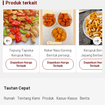
Produk terkait
Tepung Tapioka
Keker Nasi Goreng
Kerupuk Bera
Kerupuk Nasi
Bentuk persegi
Jepang Berben
Jepang Campur
panjang
Biji Kesemek
Dapatkan Harga
Dapatkan Harga
Dapatkan Harg
Warna Warni Rendah
Panggang Cami
Terbaik
Terbaik
Terbaik
Lemak
Kacang Seha
Tautan Cepat
Rumah
Tentang Kami
Produk
Kasus-Kasus
Berita