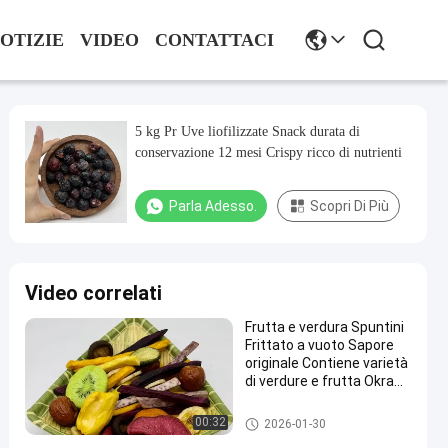
OTIZIE
VIDEO
CONTATTACI
5 kg Pr Uve liofilizzate Snack durata di
conservazione 12 mesi Crispy ricco di nutrienti
Parla Adesso.
Scopri Di Più
Video correlati
Frutta e verdura Spuntini
Frittato a vuoto Sapore
originale Contiene varietà
di verdure e frutta Okra
Carota Banana Kiwi E
Taro
Frutta e verdura
00:32
2026-01-30