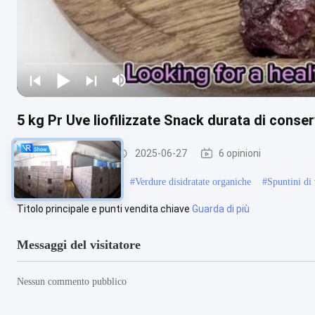
5 kg Pr Uve liofilizzate Snack durata di conser
Frutta e verdura
2025-06-27
6 opinioni
#
Vuoto Fried Mushrooms
#
Verdure disidratate organiche
#
Spuntini di 
Titolo principale e punti vendita chiave
Guarda di più
Messaggi del visitatore
Nessun commento pubblico