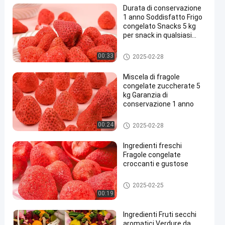
Durata di conservazione
1 anno Soddisfatto Frigo
congelato Snacks 5 kg
per snack in qualsiasi
momento
Frutta e verdura
00:33
2025-02-28
Miscela di fragole
congelate zuccherate 5
kg Garanzia di
conservazione 1 anno
Frutta e verdura
00:24
2025-02-28
Ingredienti freschi
Fragole congelate
croccanti e gustose
Frutta e verdura
2025-02-25
00:19
Ingredienti Fruti secchi
aromatici Verdure da