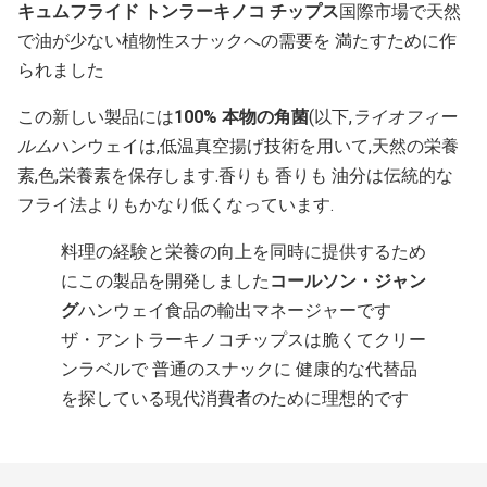
キュムフライド トンラーキノコ チップス
国際市場で天然
で油が少ない植物性スナックへの需要を 満たすために作
られました
この新しい製品には
100% 本物の角菌
(以下,
ライオフィー
ルム
ハンウェイは,低温真空揚げ技術を用いて,天然の栄養
素,色,栄養素を保存します.香りも 香りも 油分は伝統的な
フライ法よりもかなり低くなっています.
料理の経験と栄養の向上を同時に提供するため
にこの製品を開発しました
コールソン・ジャン
グ
ハンウェイ食品の輸出マネージャーです
ザ・アントラーキノコチップスは脆くてクリー
ンラベルで 普通のスナックに 健康的な代替品
を探している現代消費者のために理想的です