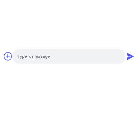
Photo
Video Call
Audio Call