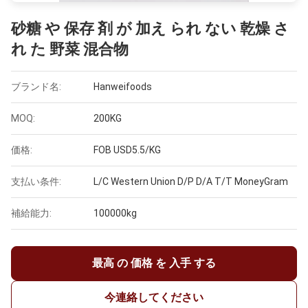
砂糖 や 保存 剤 が 加え られ ない 乾燥 さ
れ た 野菜 混合物
ブランド名:
Hanweifoods
MOQ:
200KG
価格:
FOB USD5.5/KG
支払い条件:
L/C Western Union D/P D/A T/T MoneyGram
補給能力:
100000kg
最高 の 価格 を 入手 する
今連絡してください