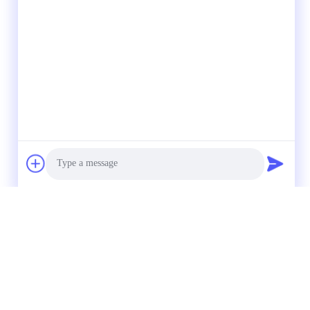
Photo
Video Call
Audio Call