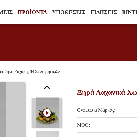
ΜΕΊΣ
ΠΡΟΪΌΝΤΑ
ΥΠΟΘΈΣΕΙΣ
ΕΙΔΉΣΕΙΣ
ΒΊΝΤ
οσθήκη Ζάχαρης Ή Συντηρητικών
Ξηρά Λαχανικά Χω
Ονομασία Μάρκας:
MOQ: