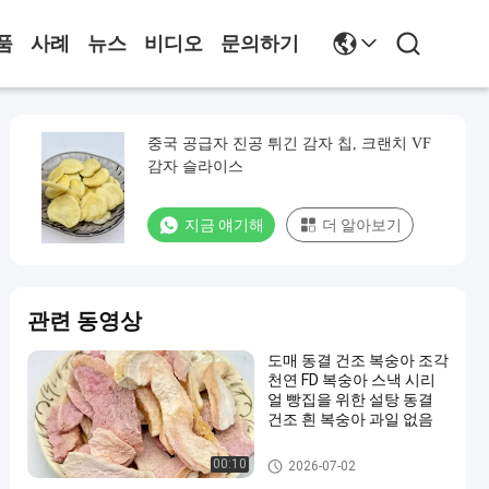
품
사례
뉴스
비디오
문의하기
중국 공급자 진공 튀긴 감자 칩, 크랜치 VF
감자 슬라이스
지금 얘기해
더 알아보기
관련 동영상
도매 동결 건조 복숭아 조각
천연 FD 복숭아 스낵 시리
얼 빵집을 위한 설탕 동결
건조 흰 복숭아 과일 없음
과일 과 채소 간식
00:10
2026-07-02