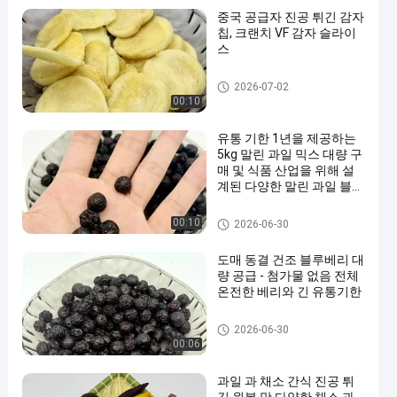
중국 공급자 진공 튀긴 감자
칩, 크랜치 VF 감자 슬라이
스
과일 과 채소 간식
2026-07-02
00:10
유통 기한 1년을 제공하는
5kg 말린 과일 믹스 대량 구
매 및 식품 산업을 위해 설
계된 다양한 말린 과일 블렌
드
과일 과 채소 간식
00:10
2026-06-30
도매 동결 건조 블루베리 대
량 공급 - 첨가물 없음 전체
온전한 베리와 긴 유통기한
전병 과자
2026-06-30
00:06
과일 과 채소 간식 진공 튀