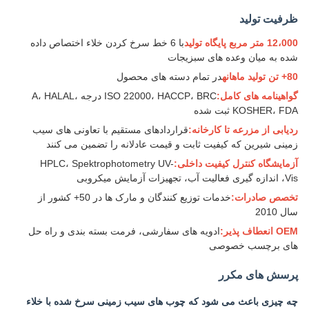
ظرفیت تولید
12،000 متر مربع پایگاه تولید
با 6 خط سرخ کردن خلاء اختصاص داده
شده به میان وعده های سبزیجات
80+ تن تولید ماهانه
در تمام دسته های محصول
گواهینامه های کامل:
ISO 22000، HACCP، BRC درجه A، HALAL،
KOSHER، FDA ثبت شده
ردیابی از مزرعه تا کارخانه:
قراردادهای مستقیم با تعاونی های سیب
زمینی شیرین که کیفیت ثابت و قیمت عادلانه را تضمین می کنند
آزمایشگاه کنترل کیفیت داخلی:
HPLC، Spektrophotometry UV-
Vis، اندازه گیری فعالیت آب، تجهیزات آزمایش میکروبی
تخصص صادرات:
خدمات توزیع کنندگان و مارک ها در 50+ کشور از
سال 2010
OEM انعطاف پذیر:
ادویه های سفارشی، فرمت بسته بندی و راه حل
های برچسب خصوصی
پرسش های مکرر
چه چیزی باعث می شود که چوب های سیب زمینی سرخ شده با خلاء