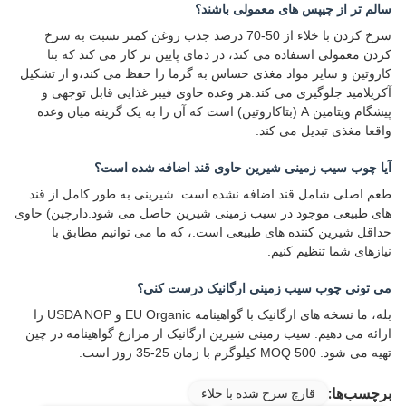
سالم تر از چیپس های معمولی باشند؟
سرخ کردن با خلاء از 50-70 درصد جذب روغن کمتر نسبت به سرخ
کردن معمولی استفاده می کند، در دمای پایین تر کار می کند که بتا
کاروتین و سایر مواد مغذی حساس به گرما را حفظ می کند،و از تشکیل
آکریلامید جلوگیری می کند.هر وعده حاوی فیبر غذایی قابل توجهی و
پیشگام ویتامین A (بتاکاروتین) است که آن را به یک گزینه میان وعده
واقعا مغذی تبدیل می کند.
آیا چوب سیب زمینی شیرین حاوی قند اضافه شده است؟
طعم اصلی شامل قند اضافه نشده است ️ شیرینی به طور کامل از قند
های طبیعی موجود در سیب زمینی شیرین حاصل می شود.دارچین) حاوی
حداقل شیرین کننده های طبیعی است.، که ما می توانیم مطابق با
نیازهای شما تنظیم کنیم.
می تونی چوب سیب زمینی ارگانیک درست کنی؟
بله، ما نسخه های ارگانیک با گواهینامه EU Organic و USDA NOP را
ارائه می دهیم. سیب زمینی شیرین ارگانیک از مزارع گواهینامه در چین
تهیه می شود. MOQ 500 کیلوگرم با زمان 25-35 روز است.
برچسب‌ها:
قارچ سرخ شده با خلاء