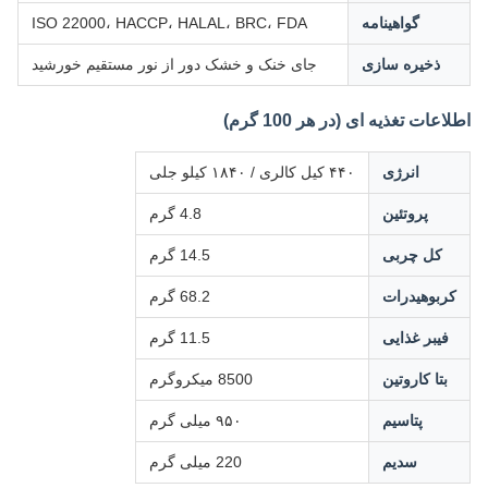
گواهینامه
ISO 22000، HACCP، HALAL، BRC، FDA
ذخیره سازی
جای خنک و خشک دور از نور مستقیم خورشید
اطلاعات تغذیه ای (در هر 100 گرم)
انرژی
۴۴۰ کیل کالری / ۱۸۴۰ کیلو جلی
پروتئین
4.8 گرم
کل چربی
14.5 گرم
کربوهیدرات
68.2 گرم
فیبر غذایی
11.5 گرم
بتا کاروتین
8500 میکروگرم
پتاسیم
۹۵۰ میلی گرم
سدیم
220 میلی گرم