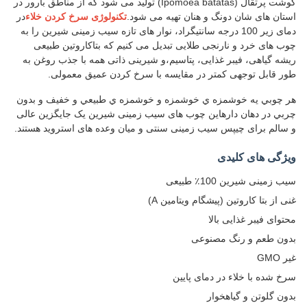
گوشت پرتقال (Ipomoea batatas) تولید می شود که از مناطق بارور در
استان های شان دونگ و هنان تهیه می شود.
تکنولوژی سرخ کردن خلاء
در
دمای زیر 100 درجه سانتیگراد، نوار های تازه سیب زمینی شیرین را به
چوب های خرد و نارنجی طلایی تبدیل می کنیم که بتاکاروتین طبیعی
ریشه گیاهی، فیبر غذایی، پتاسیم،و شیرینی ذاتی همه با جذب روغن به
طور قابل توجهی کمتر در مقایسه با سرخ کردن عمیق معمولی.
هر چوبي يه خوشمزه ي خوشمزه و خوشمزه ي طبيعي و خفيف و بدون
چربي در دهان دارهاین چوب های سیب زمینی شیرین یک جایگزین عالی
و سالم برای چیپس سیب زمینی سنتی و میان وعده های استروید هستند.
ویژگی های کلیدی
سیب زمینی شیرین 100٪ طبیعی
غنی از بتا کاروتین (پیشگام ویتامین A)
محتوای فیبر غذایی بالا
بدون طعم و رنگ مصنوعی
غیر GMO
سرخ شده با خلاء در دمای پایین
بدون گلوتن و گیاهخوار