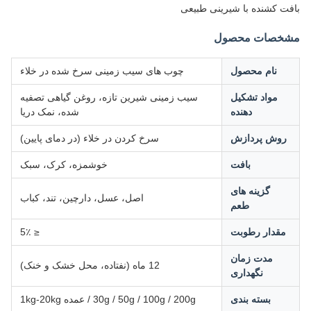
بافت کشنده با شیرینی طبیعی
مشخصات محصول
نام محصول
چوب های سیب زمینی سرخ شده در خلاء
مواد تشکیل
سیب زمینی شیرین تازه، روغن گیاهی تصفیه
دهنده
شده، نمک دریا
روش پردازش
سرخ کردن در خلاء (در دمای پایین)
بافت
خوشمزه، کرک، سبک
گزینه های
اصل، عسل، دارچین، تند، کباب
طعم
مقدار رطوبت
≤ 5٪
مدت زمان
12 ماه (نفتاده، محل خشک و خنک)
نگهداری
بسته بندی
30g / 50g / 100g / 200g / عمده 1kg-20kg