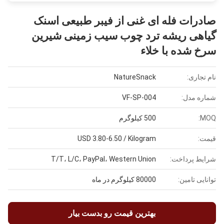
صادرات فله ای غنی از فیبر طبیعی اسنک
گیاهی ریشه ترد چوب سیب زمینی شیرین
سرخ شده با خلاء
نام تجاری:
NatureSnack
شماره مدل:
VF-SP-004
MOQ:
500 کیلوگرم
قیمت:
USD 3.80-6.50 / Kilogram
شرایط پرداخت:
T/T، L/C، PayPal، Western Union
توانایی تامین:
80000 کیلوگرم در ماه
بهترین قیمت رو بدست بیار